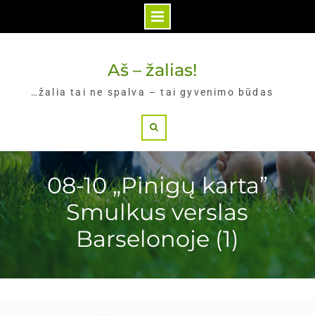
Skip
to
Aš – žalias!
content
…žalia tai ne spalva – tai gyvenimo būdas
Search
08-10 „Pinigų karta”
Smulkus verslas
Barselonoje (1)