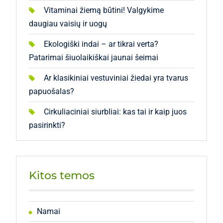
Vitaminai žiemą būtini! Valgykime
daugiau vaisių ir uogų
Ekologiški indai – ar tikrai verta?
Patarimai šiuolaikiškai jaunai šeimai
Ar klasikiniai vestuviniai žiedai yra tvarus
papuošalas?
Cirkuliaciniai siurbliai: kas tai ir kaip juos
pasirinkti?
Kitos temos
Namai