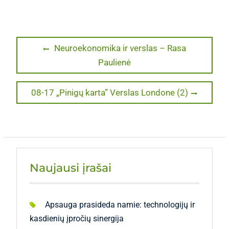
Navigacija
Previous
Neuroekonomika ir verslas – Rasa
post:
Paulienė
tarp
įrašų
Next
08-17 „Pinigų karta” Verslas Londone (2)
post:
Naujausi įrašai
Apsauga prasideda namie: technologijų ir
kasdienių įpročių sinergija