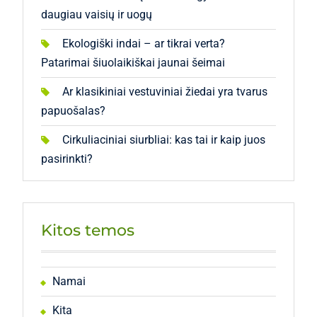
daugiau vaisių ir uogų
Ekologiški indai – ar tikrai verta?
Patarimai šiuolaikiškai jaunai šeimai
Ar klasikiniai vestuviniai žiedai yra tvarus
papuošalas?
Cirkuliaciniai siurbliai: kas tai ir kaip juos
pasirinkti?
Kitos temos
Namai
Kita