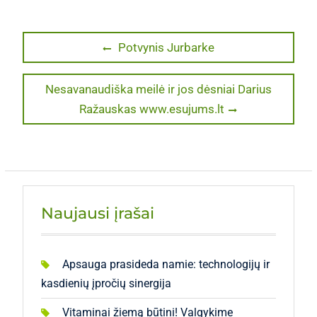
Navigacija
Previous
Potvynis Jurbarke
post:
tarp
Next
Nesavanaudiška meilė ir jos dėsniai Darius
įrašų
post:
Ražauskas www.esujums.lt
Naujausi įrašai
Apsauga prasideda namie: technologijų ir
kasdienių įpročių sinergija
Vitaminai žiemą būtini! Valgykime