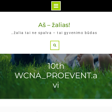
Skip
to
Aš – žalias!
content
…žalia tai ne spalva – tai gyvenimo būdas
Search
10th
WCNA_PROEVENT.a
vi