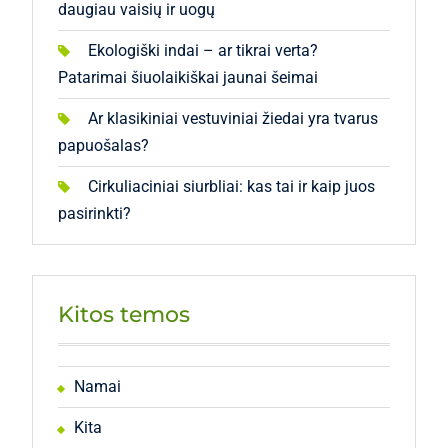
daugiau vaisių ir uogų
Ekologiški indai – ar tikrai verta?
Patarimai šiuolaikiškai jaunai šeimai
Ar klasikiniai vestuviniai žiedai yra tvarus
papuošalas?
Cirkuliaciniai siurbliai: kas tai ir kaip juos
pasirinkti?
Kitos temos
Namai
Kita