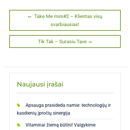
Navigacija
Previous
Take Me mini#2 – Klientas visų
post:
svarbiausias!
tarp
įrašų
Next
Tik Tak – Surasiu Tave
post:
Naujausi įrašai
Apsauga prasideda namie: technologijų ir
kasdienių įpročių sinergija
Vitaminai žiemą būtini! Valgykime