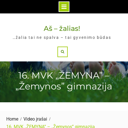
Skip
to
Aš – žalias!
content
…žalia tai ne spalva – tai gyvenimo būdas
Search
16. MVK „ŽEMYNA” –
„Žemynos” gimnazija
Home
Video įrašai
16. MVK „ŽEMYNA” – „Žemynos” gimnazija