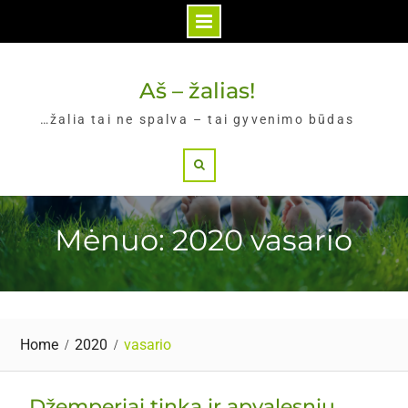
Skip
to
Aš – žalias!
content
…žalia tai ne spalva – tai gyvenimo būdas
Search
Mėnuo: 2020 vasario
Home
2020
vasario
Džemperiai tinka ir apvalesnių