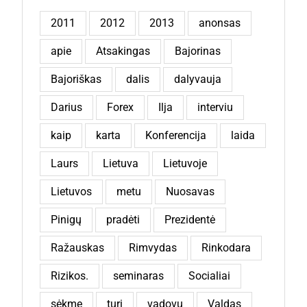
2011
2012
2013
anonsas
apie
Atsakingas
Bajorinas
Bajoriškas
dalis
dalyvauja
Darius
Forex
Ilja
interviu
kaip
karta
Konferencija
laida
Laurs
Lietuva
Lietuvoje
Lietuvos
metu
Nuosavas
Pinigų
pradėti
Prezidentė
Ražauskas
Rimvydas
Rinkodara
Rizikos.
seminaras
Socialiai
sėkmę
turi
vadovų
Valdas