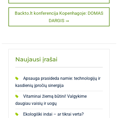
post:
tarp
Next
Backto.lt konferencija Kopenhagoje: DOMAS
įrašų
post:
DARGIS
Naujausi įrašai
Apsauga prasideda namie: technologijų ir
kasdienių įpročių sinergija
Vitaminai žiemą būtini! Valgykime
daugiau vaisių ir uogų
Ekologiški indai – ar tikrai verta?