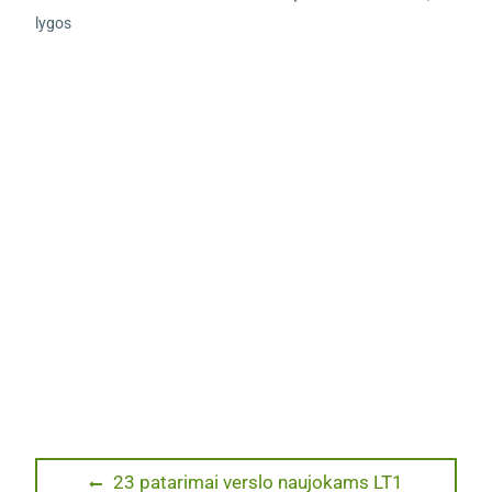
lygos
Navigacija
Previous
23 patarimai verslo naujokams LT1