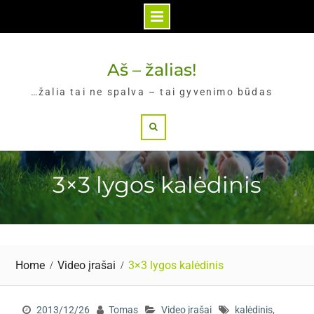
Skip
to
Aš – žalias!
content
…žalia tai ne spalva – tai gyvenimo būdas
Search
3×3 lygos kalėdinis
Home
Video įrašai
3×3 lygos kalėdinis
2013/12/26
Tomas
Video įrašai
kalėdinis
,