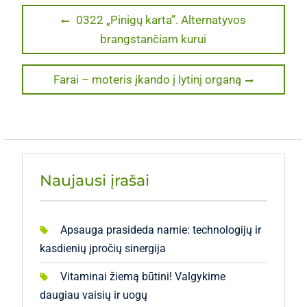
Navigacija
Previous
0322 „Pinigų karta”. Alternatyvos
post:
brangstančiam kurui
tarp
įrašų
Next
Farai – moteris įkando į lytinį organą
post:
Naujausi įrašai
Apsauga prasideda namie: technologijų ir
kasdienių įpročių sinergija
Vitaminai žiemą būtini! Valgykime
daugiau vaisių ir uogų