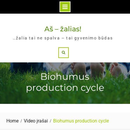
Skip
to
Aš – žalias!
content
…žalia tai ne spalva – tai gyvenimo būdas
Search
Biohumus
production cycle
Home
Video įrašai
Biohumus production cycle