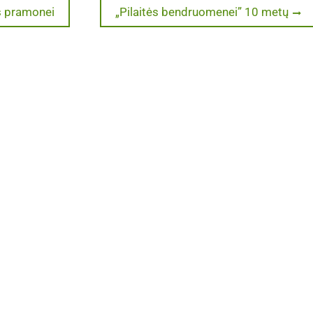
Next
os pramonei
„Pilaitės bendruomenei” 10 metų
post: