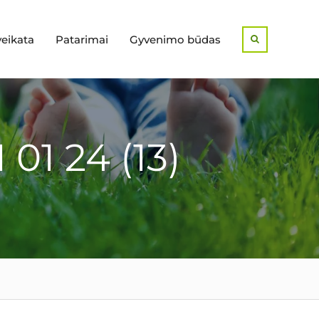
veikata
Patarimai
Gyvenimo būdas
Search
 01 24 (13)