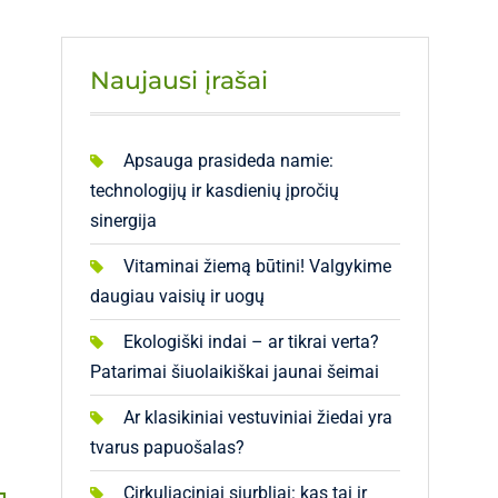
Naujausi įrašai
Apsauga prasideda namie:
technologijų ir kasdienių įpročių
sinergija
Vitaminai žiemą būtini! Valgykime
daugiau vaisių ir uogų
Ekologiški indai – ar tikrai verta?
Patarimai šiuolaikiškai jaunai šeimai
Ar klasikiniai vestuviniai žiedai yra
tvarus papuošalas?
Cirkuliaciniai siurbliai: kas tai ir