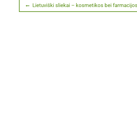
Navigacija
Previous
Lietuviški sliekai – kosmetikos bei farmacij
post:
tarp
įrašų