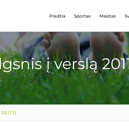
Pradžia
Sportas
Maistas
S
lgsnis į verslą 2011
1 24 (13)