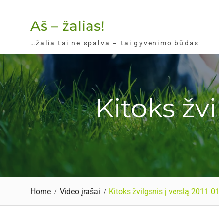
Skip
to
Aš – žalias!
content
…žalia tai ne spalva – tai gyvenimo būdas
Kitoks žvi
Home
Video įrašai
Kitoks žvilgsnis į verslą 2011 0