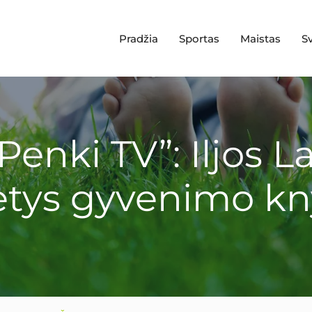
Pradžia
Sportas
Maistas
S
enki TV”: Iljos L
tys gyvenimo k