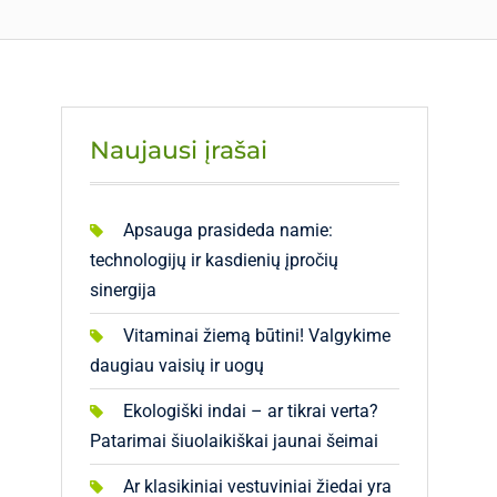
Naujausi įrašai
Apsauga prasideda namie:
technologijų ir kasdienių įpročių
sinergija
Vitaminai žiemą būtini! Valgykime
daugiau vaisių ir uogų
Ekologiški indai – ar tikrai verta?
Patarimai šiuolaikiškai jaunai šeimai
Ar klasikiniai vestuviniai žiedai yra