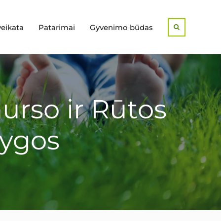
veikata
Patarimai
Gyvenimo būdas
Search
aurso ir Rūtos
nygos