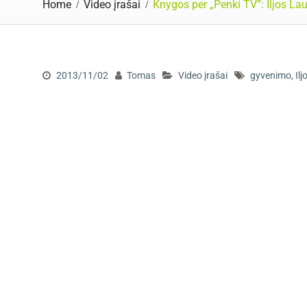
Home
Video įrašai
Knygos per „Penki TV”: Iljos L
2013/11/02
Tomas
Video įrašai
gyvenimo
,
Ilj