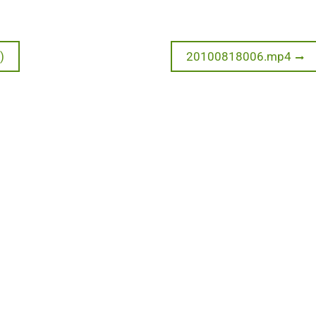
Next
)
20100818006.mp4
post: