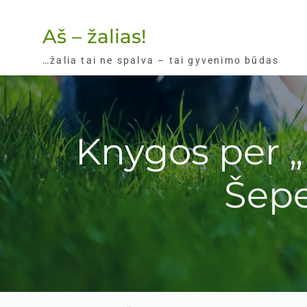
Skip
to
Aš – žalias!
content
…žalia tai ne spalva – tai gyvenimo būdas
Knygos per „P
Šepe