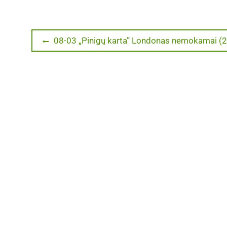
Navigacija
Previous
08-03 „Pinigų karta” Londonas nemokamai (2
post:
tarp
įrašų