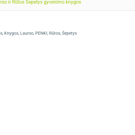
aurso ir Rūtos Šepetys gyvenimo knygos
os
,
Knygos
,
Laurso
,
PENKI
,
Rūtos
,
Šepetys