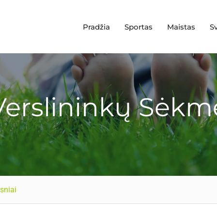
Pradžia
Sportas
Maistas
S
Verslininkų Sėkm
sniai