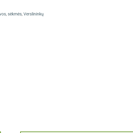
uvos
,
sėkmės
,
Verslininkų