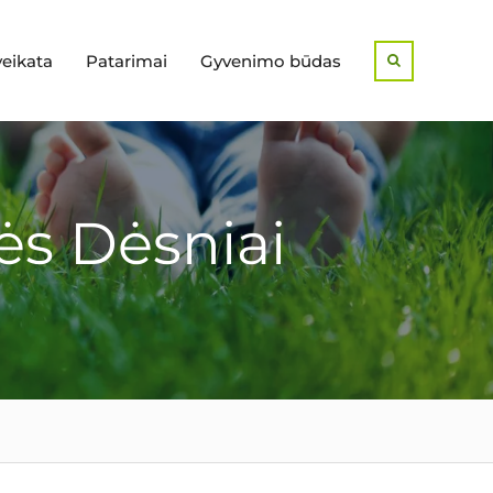
veikata
Patarimai
Gyvenimo būdas
Search
ės Dėsniai