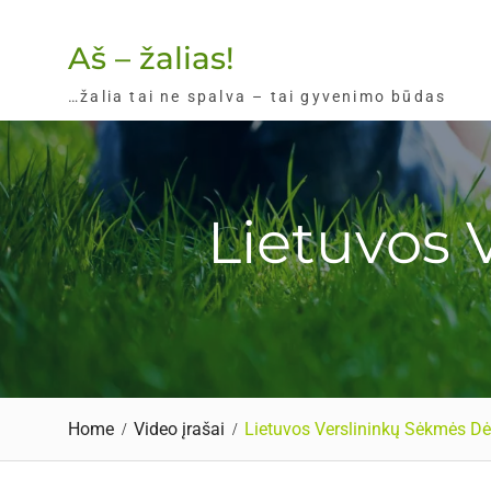
Skip
to
Aš – žalias!
content
…žalia tai ne spalva – tai gyvenimo būdas
Lietuvos 
Home
Video įrašai
Lietuvos Verslininkų Sėkmės Dė