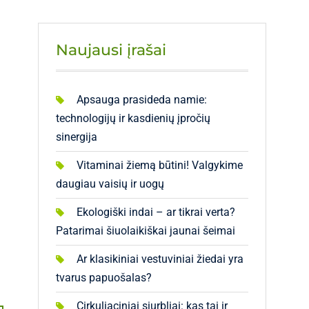
Naujausi įrašai
Apsauga prasideda namie:
technologijų ir kasdienių įpročių
sinergija
Vitaminai žiemą būtini! Valgykime
daugiau vaisių ir uogų
Ekologiški indai – ar tikrai verta?
Patarimai šiuolaikiškai jaunai šeimai
Ar klasikiniai vestuviniai žiedai yra
tvarus papuošalas?
Cirkuliaciniai siurbliai: kas tai ir