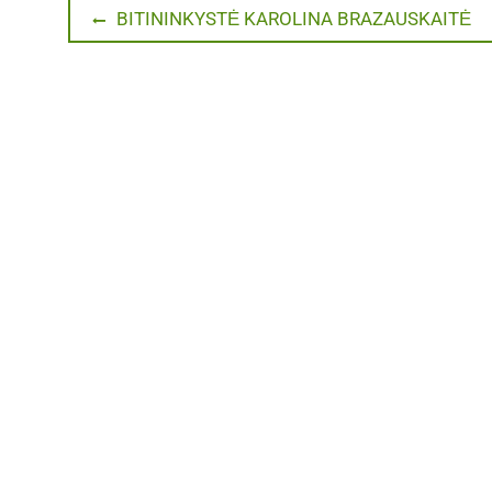
Navigacija
Previous
BITININKYSTĖ KAROLINA BRAZAUSKAITĖ
post:
tarp
įrašų