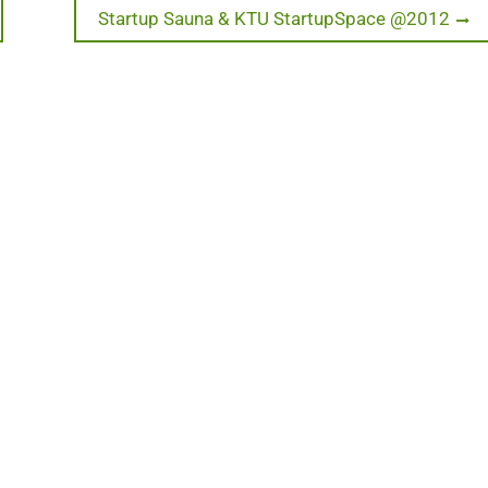
Next
Startup Sauna & KTU StartupSpace @2012
post: