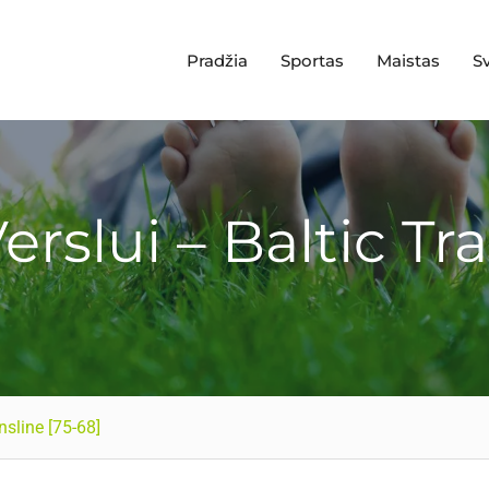
Pradžia
Sportas
Maistas
S
rslui – Baltic Tr
nsline [75-68]