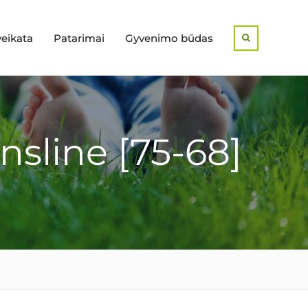
veikata
Patarimai
Gyvenimo būdas
Search
ansline [75-68]