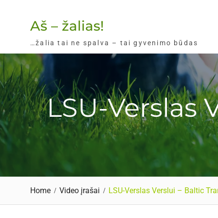
Skip
to
Aš – žalias!
content
…žalia tai ne spalva – tai gyvenimo būdas
LSU-Verslas Ve
Home
Video įrašai
LSU-Verslas Verslui – Baltic Tra