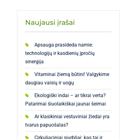
Naujausi įrašai
Apsauga prasideda namie:
technologijų ir kasdienių įpročių
sinergija
Vitaminai žiemą būtini! Valgykime
daugiau vaisių ir uogų
Ekologiški indai – ar tikrai verta?
Patarimai šiuolaikiškai jaunai šeimai
Ar klasikiniai vestuviniai žiedai yra
tvarus papuošalas?
Cirkuliaciniai siurbliai: kas tai ir