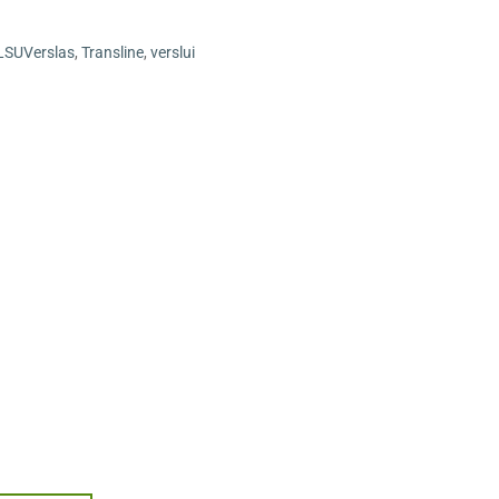
LSUVerslas
,
Transline
,
verslui