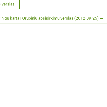
s verslas
ext
inigų karta | Grupinių apsipirkimų verslas (2012-09-25)
ost: