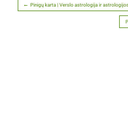
Navigacija
Previous
Pinigų karta | Verslo astrologija ir astrologijo
post:
tarp
N
P
p
įrašų