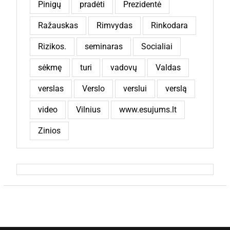
Pinigų
pradėti
Prezidentė
Ražauskas
Rimvydas
Rinkodara
Rizikos.
seminaras
Socialiai
sėkmę
turi
vadovų
Valdas
verslas
Verslo
verslui
verslą
video
Vilnius
www.esujums.lt
Zinios