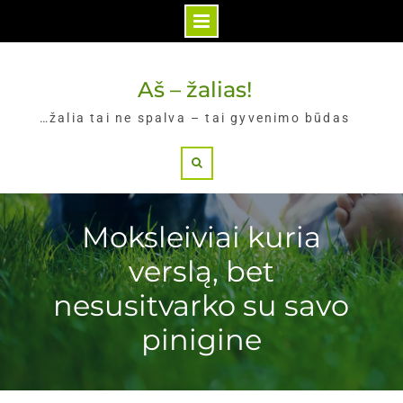
Skip
to
Aš – žalias!
content
…žalia tai ne spalva – tai gyvenimo būdas
Search
Moksleiviai kuria
verslą, bet
nesusitvarko su savo
pinigine