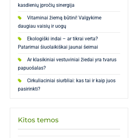
kasdienių įpročių sinergija
Vitaminai žiemą būtini! Valgykime
daugiau vaisių ir uogų
Ekologiški indai – ar tikrai verta?
Patarimai šiuolaikiškai jaunai šeimai
Ar klasikiniai vestuviniai žiedai yra tvarus
papuošalas?
Cirkuliaciniai siurbliai: kas tai ir kaip juos
pasirinkti?
Kitos temos