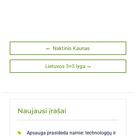
Navigacija
Previous
Naktinis Kaunas
post:
tarp
Next
Lietuvos 3×3 lyga
įrašų
post:
Naujausi įrašai
Apsauga prasideda namie: technologijų ir