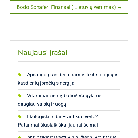
Next
Bodo Schafer- Finansai ( Lietuvių vertimas)
įrašų
post:
Naujausi įrašai
Apsauga prasideda namie: technologijų ir
kasdienių įpročių sinergija
Vitaminai žiemą būtini! Valgykime
daugiau vaisių ir uogų
Ekologiški indai – ar tikrai verta?
Patarimai šiuolaikiškai jaunai šeimai
Ar klasikiniai vestuviniai žiedai yra tvarus