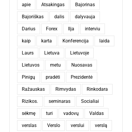
apie
Atsakingas
Bajorinas
Bajoriškas
dalis
dalyvauja
Darius
Forex
Ilja
interviu
kaip
karta
Konferencija
laida
Laurs
Lietuva
Lietuvoje
Lietuvos
metu
Nuosavas
Pinigų
pradėti
Prezidentė
Ražauskas
Rimvydas
Rinkodara
Rizikos.
seminaras
Socialiai
sėkmę
turi
vadovų
Valdas
verslas
Verslo
verslui
verslą