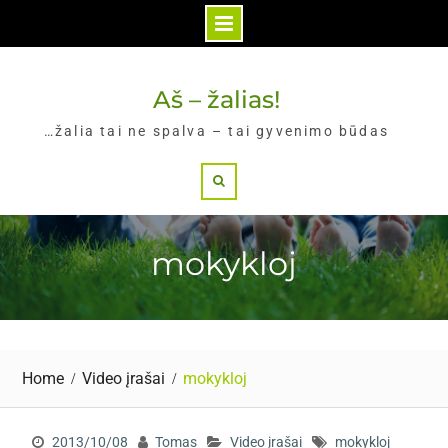
Skip
to
Aš – žalias!
content
…žalia tai ne spalva – tai gyvenimo būdas
Search
mokykloj
Home
Video įrašai
mokykloj
2013/10/08
Tomas
Video įrašai
mokykloj