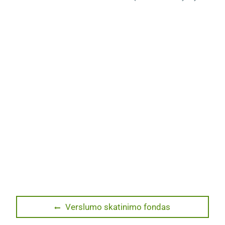
Navigacija
Previous
Verslumo skatinimo fondas
post:
tarp