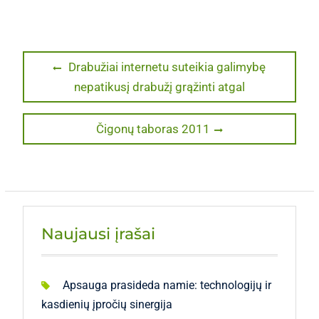
Navigacija
Previous
Drabužiai internetu suteikia galimybę
post:
nepatikusį drabužį grąžinti atgal
tarp
įrašų
Next
Čigonų taboras 2011
post:
Naujausi įrašai
Apsauga prasideda namie: technologijų ir
kasdienių įpročių sinergija