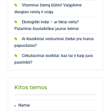
Vitaminai žiemą būtini! Valgykime
daugiau vaisių ir uogų
Ekologiški indai – ar tikrai verta?
Patarimai šiuolaikiškai jaunai šeimai
Ar klasikiniai vestuviniai žiedai yra tvarus
papuošalas?
Cirkuliaciniai siurbliai: kas tai ir kaip juos
pasirinkti?
Kitos temos
Namai