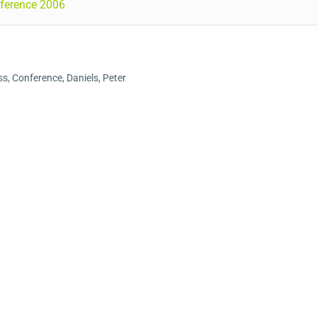
nference 2006
ss
,
Conference
,
Daniels
,
Peter