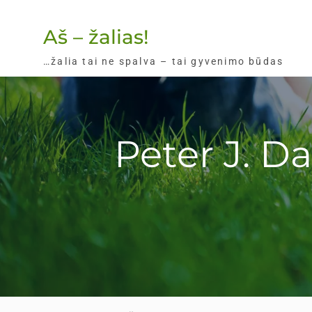
Skip
to
Aš – žalias!
content
…žalia tai ne spalva – tai gyvenimo būdas
Peter J. D