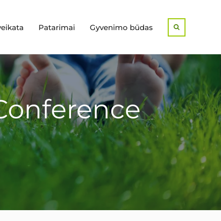
veikata
Patarimai
Gyvenimo būdas
Search
 Conference