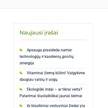
Naujausi įrašai
Apsauga prasideda namie:
technologijų ir kasdienių įpročių
sinergija
Vitaminai žiemą būtini! Valgykime
daugiau vaisių ir uogų
Ekologiški indai – ar tikrai verta?
Patarimai šiuolaikiškai jaunai šeimai
Ar klasikiniai vestuviniai žiedai yra