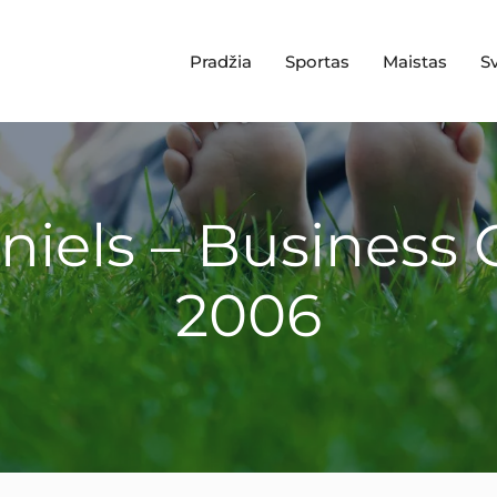
Pradžia
Sportas
Maistas
S
aniels – Business
2006