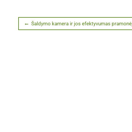
Navigacija
Previous
Šaldymo kamera ir jos efektyvumas pramonė
post:
tarp
įrašų