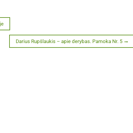
je
Next
Darius Rupšlaukis – apie derybas. Pamoka Nr. 5
post: