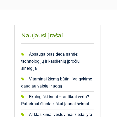
Naujausi įrašai
Apsauga prasideda namie:
technologijų ir kasdienių įpročių
sinergija
Vitaminai žiemą būtini! Valgykime
daugiau vaisių ir uogų
Ekologiški indai – ar tikrai verta?
Patarimai šiuolaikiškai jaunai šeimai
Ar klasikiniai vestuviniai žiedai yra