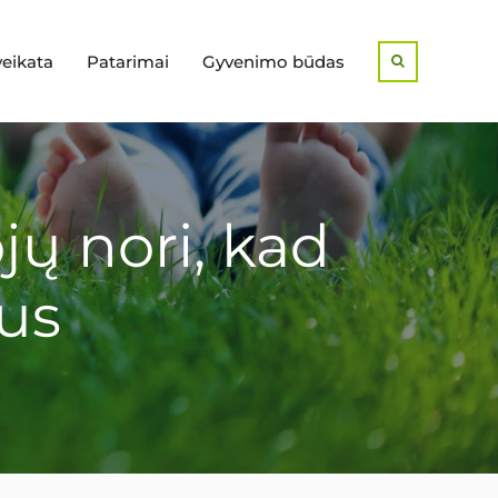
veikata
Patarimai
Gyvenimo būdas
Search
jų nori, kad
rus