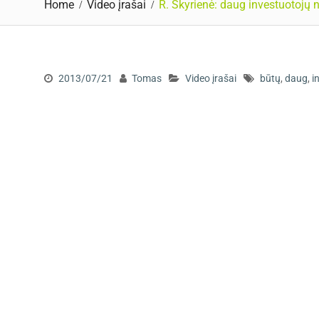
Home
Video įrašai
R. Skyrienė: daug investuotojų n
2013/07/21
Tomas
Video įrašai
būtų
,
daug
,
i