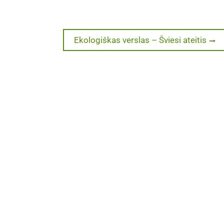
Next
Ekologiškas verslas – Šviesi ateitis
post: