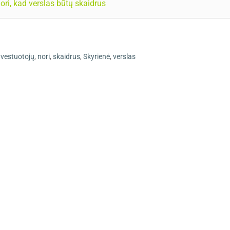
ori, kad verslas būtų skaidrus
nvestuotojų
,
nori
,
skaidrus
,
Skyrienė
,
verslas