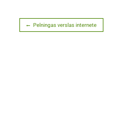
Navigacija
Previous
Pelningas verslas internete
post:
tarp
įrašų