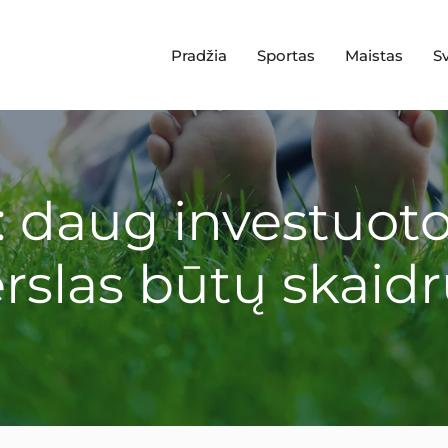
Pradžia
Sportas
Maistas
S
: daug investuoto
rslas būtų skaid