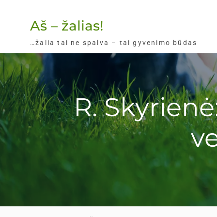
Skip
to
Aš – žalias!
content
…žalia tai ne spalva – tai gyvenimo būdas
R. Skyrienė
ve