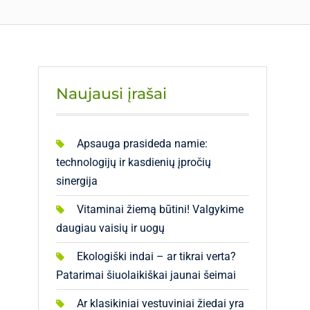
Naujausi įrašai
Apsauga prasideda namie:
technologijų ir kasdienių įpročių
sinergija
Vitaminai žiemą būtini! Valgykime
daugiau vaisių ir uogų
Ekologiški indai – ar tikrai verta?
Patarimai šiuolaikiškai jaunai šeimai
Ar klasikiniai vestuviniai žiedai yra