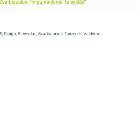
varbiausios Pinigų Valdymo Taisyklės”
S
,
Pinigų
,
Rimvydas
,
Svarbiausios
,
Taisyklės
,
Valdymo