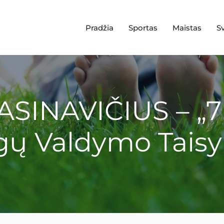
Pradžia
Sportas
Maistas
S
SINAVIČIUS – „7 
gų Valdymo Taisy