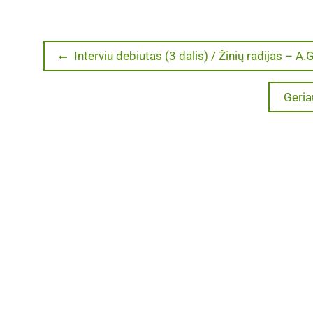
Navigacija
Previous
Interviu debiutas (3 dalis) / Žinių radijas – 
post:
tarp
Next
Geria
post:
įrašų