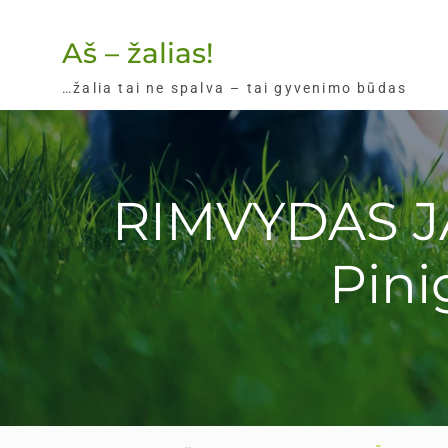
Skip
to
Aš – žalias!
content
…žalia tai ne spalva – tai gyvenimo būdas
RIMVYDAS JA
Pini