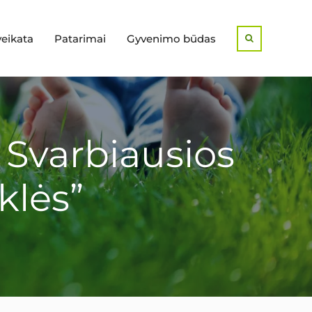
veikata
Patarimai
Gyvenimo būdas
Search
Svarbiausios
klės”