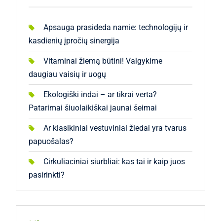
Apsauga prasideda namie: technologijų ir
kasdienių įpročių sinergija
Vitaminai žiemą būtini! Valgykime
daugiau vaisių ir uogų
Ekologiški indai – ar tikrai verta?
Patarimai šiuolaikiškai jaunai šeimai
Ar klasikiniai vestuviniai žiedai yra tvarus
papuošalas?
Cirkuliaciniai siurbliai: kas tai ir kaip juos
pasirinkti?