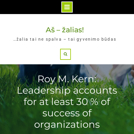
Skip
to
Aš – žalias!
content
…žalia tai ne spalva – tai gyvenimo būdas
Search
Roy M. Kern:
Leadership accounts
for at least 30 % of
success of
organizations