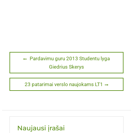
Navigacija
Previous
Pardavimu guru 2013 Studentu lyga
post:
Giedrius Skerys
tarp
įrašų
Next
23 patarimai verslo naujokams LT1
post:
Naujausi įrašai