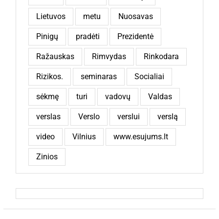
Lietuvos
metu
Nuosavas
Pinigų
pradėti
Prezidentė
Ražauskas
Rimvydas
Rinkodara
Rizikos.
seminaras
Socialiai
sėkmę
turi
vadovų
Valdas
verslas
Verslo
verslui
verslą
video
Vilnius
www.esujums.lt
Zinios