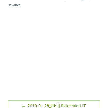
Savaitės
Navigacija
Previous
2010-01-28_ftb-][.flv klestinti LT