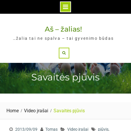
Skip
to
Aš – žalias!
content
…žalia tai ne spalva – tai gyvenimo būdas
Search
Savaitės pjūvis
Home
Video įrašai
Savaitės pjūvis
2013/09/09
Tomas
Video įrašai
pjūvis
,