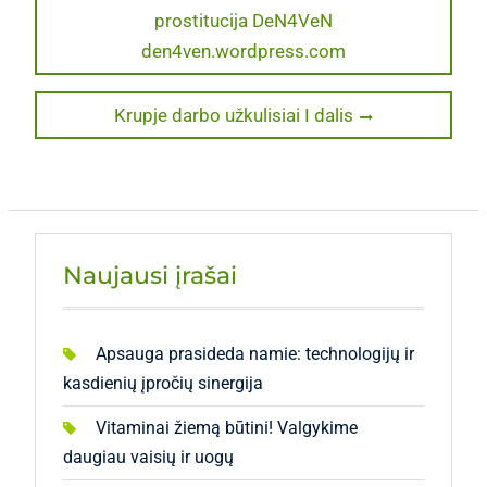
post:
prostitucija DeN4VeN
tarp
den4ven.wordpress.com
įrašų
Next
Krupje darbo užkulisiai I dalis
post:
Naujausi įrašai
Apsauga prasideda namie: technologijų ir
kasdienių įpročių sinergija
Vitaminai žiemą būtini! Valgykime
daugiau vaisių ir uogų