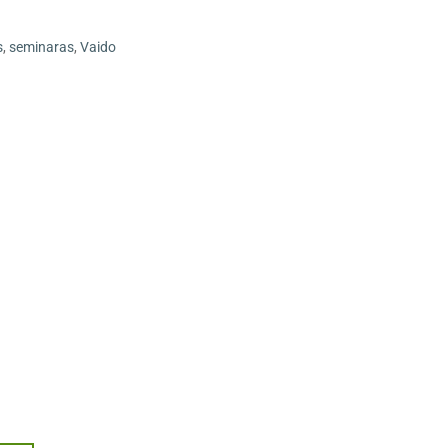
s
,
seminaras
,
Vaido