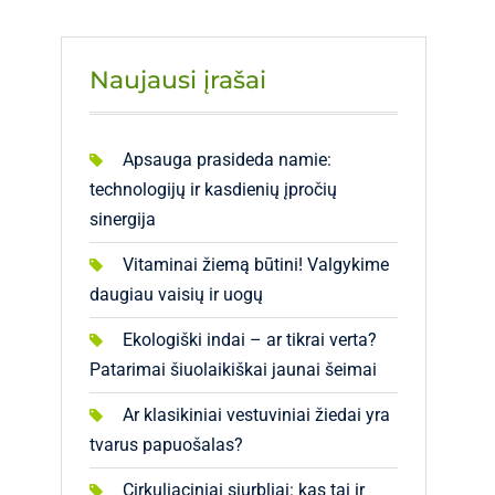
Naujausi įrašai
Apsauga prasideda namie:
technologijų ir kasdienių įpročių
sinergija
Vitaminai žiemą būtini! Valgykime
daugiau vaisių ir uogų
Ekologiški indai – ar tikrai verta?
Patarimai šiuolaikiškai jaunai šeimai
Ar klasikiniai vestuviniai žiedai yra
tvarus papuošalas?
Cirkuliaciniai siurbliai: kas tai ir