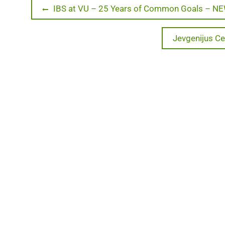
Navigacija
Previous
IBS at VU – 25 Years of Common Goals – N
post:
tarp
Next
Jevgenijus Cer
post:
įrašų