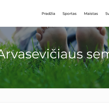
Pradžia
Sportas
Maistas
S
Arvasevičiaus se