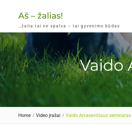
Skip
to
Aš – žalias!
content
…žalia tai ne spalva – tai gyvenimo būdas
Vaido 
Home
Video įrašai
Vaido Arvasevičiaus seminaras