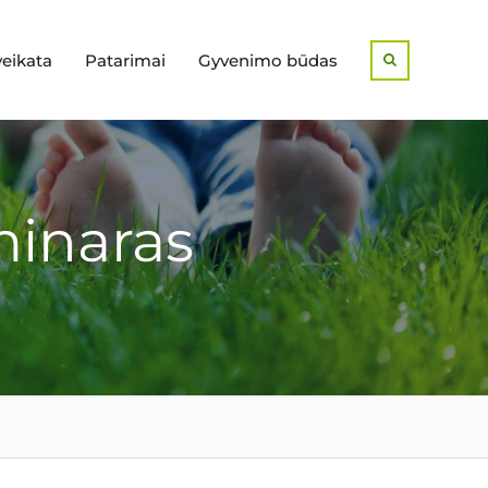
veikata
Patarimai
Gyvenimo būdas
Search
minaras