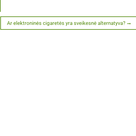
Next
Ar elektroninės cigaretės yra sveikesnė alternatyva?
post: