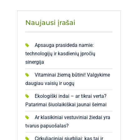
Naujausi įrašai
Apsauga prasideda namie:
technologijų ir kasdienių įpročių
sinergija
Vitaminai žiemą būtini! Valgykime
daugiau vaisių ir uogų
Ekologiški indai – ar tikrai verta?
Patarimai šiuolaikiškai jaunai šeimai
Ar klasikiniai vestuviniai žiedai yra
tvarus papuošalas?
Cirkuliaciniai siurbliai: kas tai ir