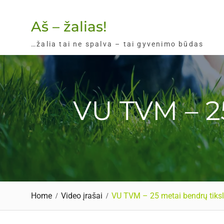
Skip
to
Aš – žalias!
content
…žalia tai ne spalva – tai gyvenimo būdas
VU TVM – 2
Home
Video įrašai
VU TVM – 25 metai bendrų tiks