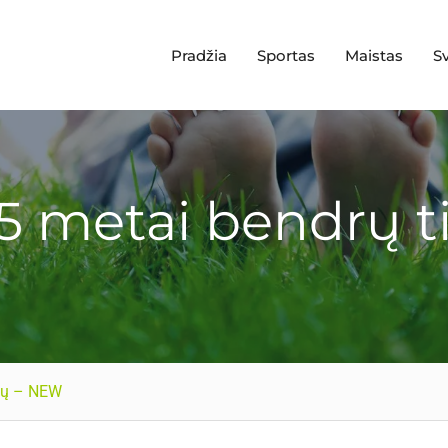
Pradžia
Sportas
Maistas
S
5 metai bendrų t
lų – NEW