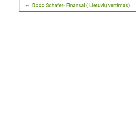
Navigacija
Previous
Bodo Schafer- Finansai ( Lietuvių vertimas)
post:
tarp
įrašų