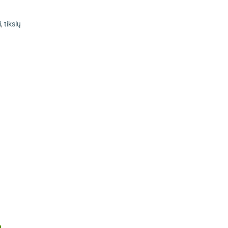
i
,
tikslų