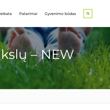
veikata
Patarimai
Gyvenimo būdas
Search
ikslų – NEW