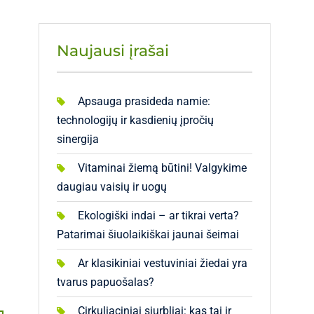
Naujausi įrašai
Apsauga prasideda namie:
technologijų ir kasdienių įpročių
sinergija
Vitaminai žiemą būtini! Valgykime
daugiau vaisių ir uogų
Ekologiški indai – ar tikrai verta?
Patarimai šiuolaikiškai jaunai šeimai
Ar klasikiniai vestuviniai žiedai yra
tvarus papuošalas?
Cirkuliaciniai siurbliai: kas tai ir