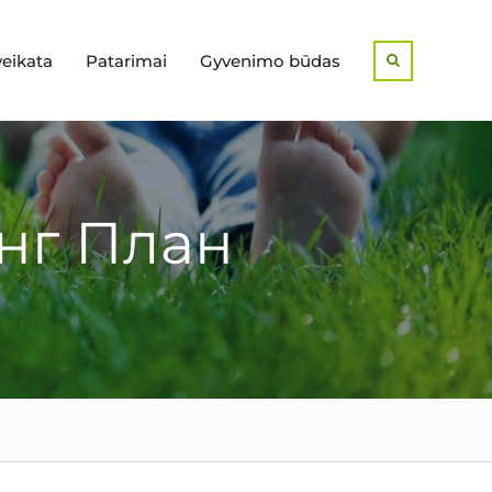
veikata
Patarimai
Gyvenimo būdas
Search
нг План