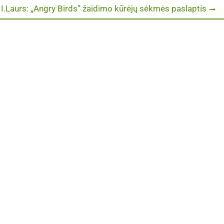
Next
I.Laurs: „Angry Birds” žaidimo kūrėjų sėkmės paslaptis
post: