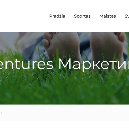
Pradžia
Sportas
Maistas
S
entures Маркети
н