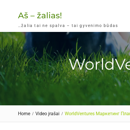
Skip
to
Aš – žalias!
content
…žalia tai ne spalva – tai gyvenimo būdas
WorldV
Home
Video įrašai
WorldVentures Маркетинг Пла