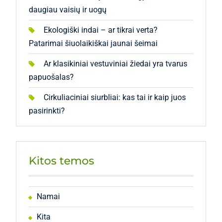
daugiau vaisių ir uogų
Ekologiški indai – ar tikrai verta?
Patarimai šiuolaikiškai jaunai šeimai
Ar klasikiniai vestuviniai žiedai yra tvarus
papuošalas?
Cirkuliaciniai siurbliai: kas tai ir kaip juos
pasirinkti?
Kitos temos
Namai
Kita