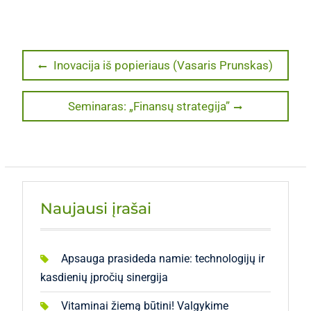
Navigacija
Previous
Inovacija iš popieriaus (Vasaris Prunskas)
post:
tarp
Next
Seminaras: „Finansų strategija”
įrašų
post:
Naujausi įrašai
Apsauga prasideda namie: technologijų ir
kasdienių įpročių sinergija
Vitaminai žiemą būtini! Valgykime