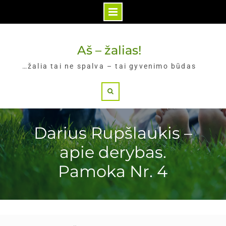
Skip
to
Aš – žalias!
content
…žalia tai ne spalva – tai gyvenimo būdas
Search
Darius Rupšlaukis –
apie derybas.
Pamoka Nr. 4