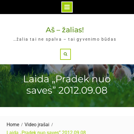
Skip
to
Aš – žalias!
content
…žalia tai ne spalva – tai gyvenimo būdas
Search
Laida „Pradek nuo
saves” 2012.09.08
Home
Video įrašai
Laida „Pradek nuo saves” 2012.09.08