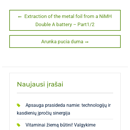
Navigacija
Previous
Extraction of the metal foil from a NiMH
post:
Double A battery – Part1/2
tarp
įrašų
Next
Arunka pucia duma
post:
Naujausi įrašai
Apsauga prasideda namie: technologijų ir
kasdienių įpročių sinergija
Vitaminai žiemą būtini! Valgykime