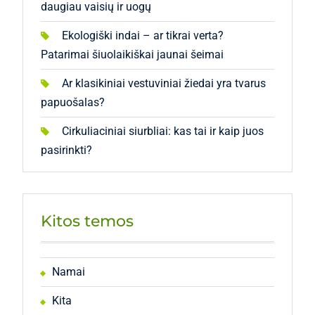
daugiau vaisių ir uogų
Ekologiški indai – ar tikrai verta?
Patarimai šiuolaikiškai jaunai šeimai
Ar klasikiniai vestuviniai žiedai yra tvarus
papuošalas?
Cirkuliaciniai siurbliai: kas tai ir kaip juos
pasirinkti?
Kitos temos
Namai
Kita