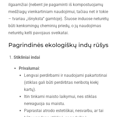
ilgaamžiai (nebent jie pagaminti iš kompostuojamų
medžiagų vienkartiniam naudojimui, tačiau net ir tokie
– tvariau „išnyksta“ gamtoje). Šiuose induose neturėtų
būti kenksmingų cheminių priedų, o jų naudojimas
neturėtų kelti pavojaus sveikatai.
Pagrindinės ekologiškų indų rūšys
Stikliniai indai
Privalumai
:
Lengvai perdirbami ir naudojami pakartotinai
(stiklas gali būti perdirbtas neribotą kiekį
kartų).
Itin tinkami maisto laikymui, nes stiklas
nereaguoja su maistu.
Paprastai atrodo estetiškai, nesvarbu, ar tai