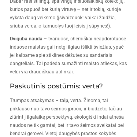
Dabar rasi stilingų, spalvingų ir šiuolaikiškų kolekcijų,
kurios papuoš bet kurią virtuvę – net ir tokią, kurioje
vyksta daug veiksmo (įsivaizduok: vaikai žaidžia,
sriuba verda, o kamuolys tuoj leisis į sūpynes!).
Dviguba nauda
– tvariuose, chemiškai neapdorotuose
induose maistas gali netgi ilgiau išlikti šviežias, ypač
jei kalbame apie stiklines dėžutes su sandariais
dangteliais. Tai padeda sumažinti maisto atliekas, kas
vėlgi yra draugiškiau aplinkai.
Paskutinis postūmis: verta?
Trumpas atsakymas –
taip
, verta. Žinoma, tai
priklauso nuo tavo šeimos įpročių ir biudžeto, tačiau
žiūrint į ilgalaikę perspektyvą, ekologiški indai atneša
naudos ne tik gamtai, bet ir tavo šeimos sveikatai bei
bendrai gerovei. Vietoj daugybės prastos kokybės