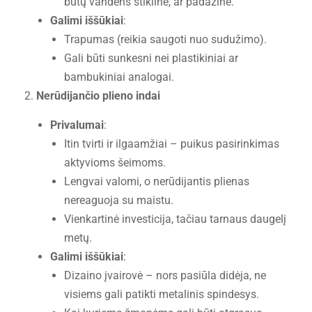
būtų vandens stiklinė, ar padažinė.
Galimi iššūkiai
:
Trapumas (reikia saugoti nuo sudužimo).
Gali būti sunkesni nei plastikiniai ar
bambukiniai analogai.
Nerūdijančio plieno indai
Privalumai
:
Itin tvirti ir ilgaamžiai – puikus pasirinkimas
aktyvioms šeimoms.
Lengvai valomi, o nerūdijantis plienas
nereaguoja su maistu.
Vienkartinė investicija, tačiau tarnaus daugelį
metų.
Galimi iššūkiai
:
Dizaino įvairovė – nors pasiūla didėja, ne
visiems gali patikti metalinis spindesys.