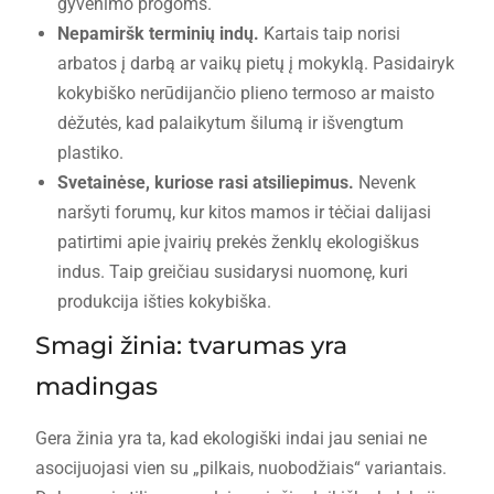
gyvenimo progoms.
Nepamiršk terminių indų.
Kartais taip norisi
arbatos į darbą ar vaikų pietų į mokyklą. Pasidairyk
kokybiško nerūdijančio plieno termoso ar maisto
dėžutės, kad palaikytum šilumą ir išvengtum
plastiko.
Svetainėse, kuriose rasi atsiliepimus.
Nevenk
naršyti forumų, kur kitos mamos ir tėčiai dalijasi
patirtimi apie įvairių prekės ženklų ekologiškus
indus. Taip greičiau susidarysi nuomonę, kuri
produkcija išties kokybiška.
Smagi žinia: tvarumas yra
madingas
Gera žinia yra ta, kad ekologiški indai jau seniai ne
asocijuojasi vien su „pilkais, nuobodžiais“ variantais.