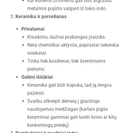
Kai kuriems žmonėms gali būti atgrasus
metalinis pojūtis valgant iš tokio indo.
Keramika ir porcelianas
Privalumai
:
Klasikinis, dažnai prabangus įvaizdis.
Nėra chemiškai aktyvūs, paprastai nekenkia
sveikatai.
Tinka tiek kasdienai, tiek šventiniams
pietums.
Galimi iššūkiai
:
Keramika gali būti trapoka, tad ją lengva
pažeisti.
Svarbu atkreipti dėmesį į glazūroje
naudojamas medžiagas (kartais pigūs
keraminiai gaminiai gali turėti švino ar kitų
kenksmingų priedų).