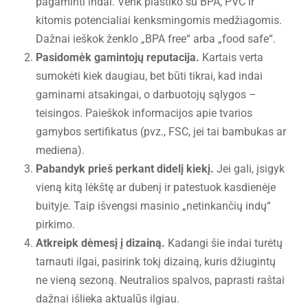
pagaminti indai. Venk plastiko su BPA, PVC ir
kitomis potencialiai kenksmingomis medžiagomis.
Dažnai ieškok ženklo „BPA free“ arba „food safe“.
Pasidomėk gamintojų reputacija.
Kartais verta
sumokėti kiek daugiau, bet būti tikrai, kad indai
gaminami atsakingai, o darbuotojų sąlygos –
teisingos. Paieškok informacijos apie tvarios
gamybos sertifikatus (pvz., FSC, jei tai bambukas ar
mediena).
Pabandyk prieš perkant didelį kiekį.
Jei gali, įsigyk
vieną kitą lėkštę ar dubenį ir patestuok kasdienėje
buityje. Taip išvengsi masinio „netinkančių indų“
pirkimo.
Atkreipk dėmesį į dizainą.
Kadangi šie indai turėtų
tarnauti ilgai, pasirink tokį dizainą, kuris džiugintų
ne vieną sezoną. Neutralios spalvos, paprasti raštai
dažnai išlieka aktualūs ilgiau.