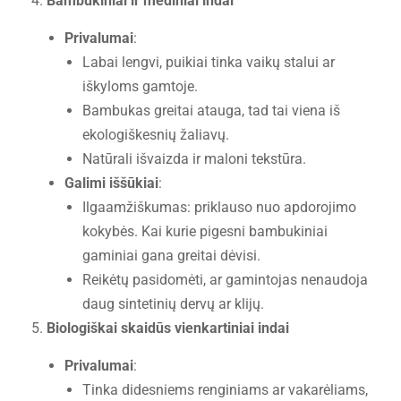
Bambukiniai ir mediniai indai
Privalumai
:
Labai lengvi, puikiai tinka vaikų stalui ar
iškyloms gamtoje.
Bambukas greitai atauga, tad tai viena iš
ekologiškesnių žaliavų.
Natūrali išvaizda ir maloni tekstūra.
Galimi iššūkiai
:
Ilgaamžiškumas: priklauso nuo apdorojimo
kokybės. Kai kurie pigesni bambukiniai
gaminiai gana greitai dėvisi.
Reikėtų pasidomėti, ar gamintojas nenaudoja
daug sintetinių dervų ar klijų.
Biologiškai skaidūs vienkartiniai indai
Privalumai
:
Tinka didesniems renginiams ar vakarėliams,