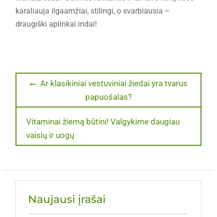
karaliauja ilgaamžiai, stilingi, o svarbiausia –
draugiški aplinkai indai!
Navigacija
Previous
Ar klasikiniai vestuviniai žiedai yra tvarus
post:
papuošalas?
tarp
įrašų
Next
Vitaminai žiemą būtini! Valgykime daugiau
post:
vaisių ir uogų
Naujausi įrašai