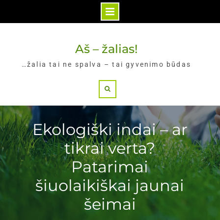
Skip
to
Aš – žalias!
content
…žalia tai ne spalva – tai gyvenimo būdas
Search
Ekologiški indai – ar
tikrai verta?
Patarimai
šiuolaikiškai jaunai
šeimai