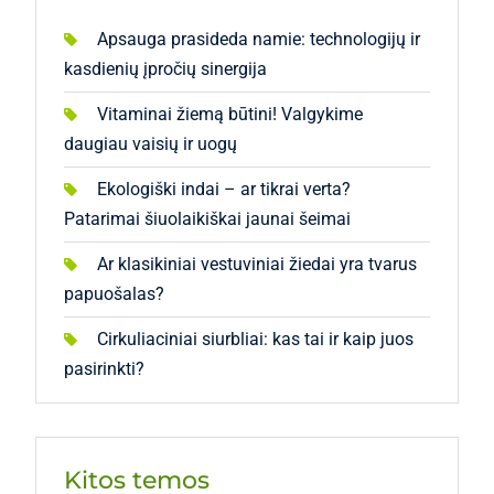
Apsauga prasideda namie: technologijų ir
kasdienių įpročių sinergija
Vitaminai žiemą būtini! Valgykime
daugiau vaisių ir uogų
Ekologiški indai – ar tikrai verta?
Patarimai šiuolaikiškai jaunai šeimai
Ar klasikiniai vestuviniai žiedai yra tvarus
papuošalas?
Cirkuliaciniai siurbliai: kas tai ir kaip juos
pasirinkti?
Kitos temos