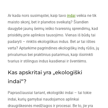
Ar kada nors susimąstei, kaip tavo
indai
veikia ne tik
maisto skonį, bet ir planetos sveikatą? Šiandien
daugybė jaunų šeimų ieško tvaresnių sprendimų, kad
prisidėtų prie aplinkos tausojimo. Vienas iš būdų tai
padaryti – rinktis ekologiškus indus. Bet ar tai išties
verta? Aptarkime pagrindines ekologiškų indų rūšis, jų
privalumus bei praktinius patarimus, kaip išsirinkti
tvarius ir stilingus indus kasdienai ir šventėms.
Kas apskritai yra „ekologiški
indai“?
Paprasčiausiai tariant, ekologiški indai – tai tokie
indai, kurių gamybai naudojamos aplinkai
draugiškesnės medžiagos ir procesai. Be to, jie yra