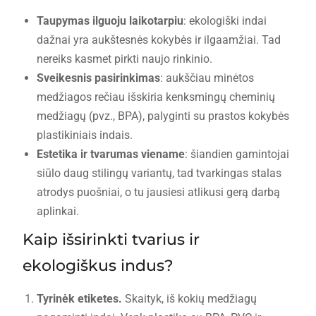
Taupymas ilguoju laikotarpiu
: ekologiški indai
dažnai yra aukštesnės kokybės ir ilgaamžiai. Tad
nereiks kasmet pirkti naujo rinkinio.
Sveikesnis pasirinkimas
: aukščiau minėtos
medžiagos rečiau išskiria kenksmingų cheminių
medžiagų (pvz., BPA), palyginti su prastos kokybės
plastikiniais indais.
Estetika ir tvarumas viename
: šiandien gamintojai
siūlo daug stilingų variantų, tad tvarkingas stalas
atrodys puošniai, o tu jausiesi atlikusi gerą darbą
aplinkai.
Kaip išsirinkti tvarius ir
ekologiškus indus?
Tyrinėk etiketes.
Skaityk, iš kokių medžiagų