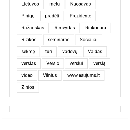
Lietuvos
metu
Nuosavas
Pinigų
pradėti
Prezidentė
Ražauskas
Rimvydas
Rinkodara
Rizikos.
seminaras
Socialiai
sėkmę
turi
vadovų
Valdas
verslas
Verslo
verslui
verslą
video
Vilnius
www.esujums.lt
Zinios