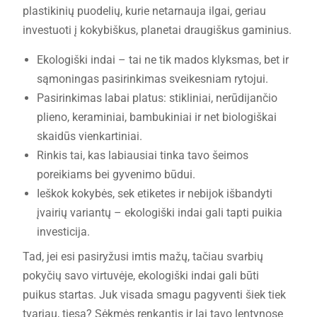
plastikinių puodelių, kurie netarnauja ilgai, geriau
investuoti į kokybiškus, planetai draugiškus gaminius.
Ekologiški indai – tai ne tik mados klyksmas, bet ir
sąmoningas pasirinkimas sveikesniam rytojui.
Pasirinkimas labai platus: stikliniai, nerūdijančio
plieno, keraminiai, bambukiniai ir net biologiškai
skaidūs vienkartiniai.
Rinkis tai, kas labiausiai tinka tavo šeimos
poreikiams bei gyvenimo būdui.
Ieškok kokybės, sek etiketes ir nebijok išbandyti
įvairių variantų – ekologiški indai gali tapti puikia
investicija.
Tad, jei esi pasiryžusi imtis mažų, tačiau svarbių
pokyčių savo virtuvėje, ekologiški indai gali būti
puikus startas. Juk visada smagu pagyventi šiek tiek
tvariau, tiesa? Sėkmės renkantis ir lai tavo lentynose