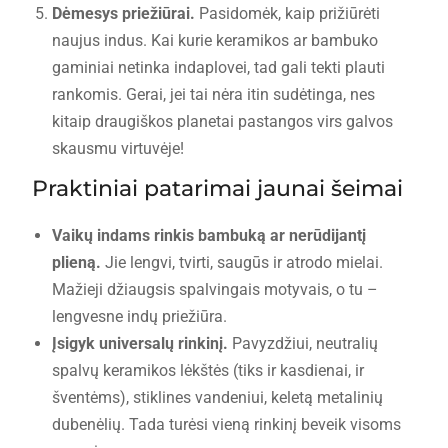
Dėmesys priežiūrai.
Pasidomėk, kaip prižiūrėti
naujus indus. Kai kurie keramikos ar bambuko
gaminiai netinka indaplovei, tad gali tekti plauti
rankomis. Gerai, jei tai nėra itin sudėtinga, nes
kitaip draugiškos planetai pastangos virs galvos
skausmu virtuvėje!
Praktiniai patarimai jaunai šeimai
Vaikų indams rinkis bambuką ar nerūdijantį
plieną.
Jie lengvi, tvirti, saugūs ir atrodo mielai.
Mažieji džiaugsis spalvingais motyvais, o tu –
lengvesne indų priežiūra.
Įsigyk universalų rinkinį.
Pavyzdžiui, neutralių
spalvų keramikos lėkštės (tiks ir kasdienai, ir
šventėms), stiklines vandeniui, keletą metalinių
dubenėlių. Tada turėsi vieną rinkinį beveik visoms