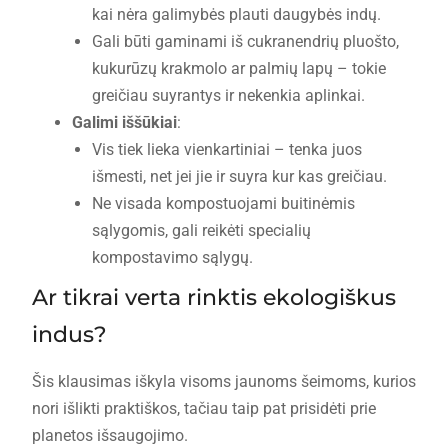
kai nėra galimybės plauti daugybės indų.
Gali būti gaminami iš cukranendrių pluošto,
kukurūzų krakmolo ar palmių lapų – tokie
greičiau suyrantys ir nekenkia aplinkai.
Galimi iššūkiai
:
Vis tiek lieka vienkartiniai – tenka juos
išmesti, net jei jie ir suyra kur kas greičiau.
Ne visada kompostuojami buitinėmis
sąlygomis, gali reikėti specialių
kompostavimo sąlygų.
Ar tikrai verta rinktis ekologiškus
indus?
Šis klausimas iškyla visoms jaunoms šeimoms, kurios
nori išlikti praktiškos, tačiau taip pat prisidėti prie
planetos išsaugojimo.