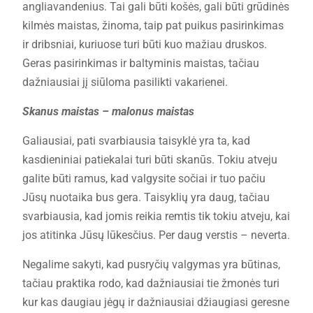
angliavandenius. Tai gali būti košės, gali būti grūdinės
kilmės maistas, žinoma, taip pat puikus pasirinkimas
ir dribsniai, kuriuose turi būti kuo mažiau druskos.
Geras pasirinkimas ir baltyminis maistas, tačiau
dažniausiai jį siūloma pasilikti vakarienei.
Skanus maistas – malonus maistas
Galiausiai, pati svarbiausia taisyklė yra ta, kad
kasdieniniai patiekalai turi būti skanūs. Tokiu atveju
galite būti ramus, kad valgysite sočiai ir tuo pačiu
Jūsų nuotaika bus gera. Taisyklių yra daug, tačiau
svarbiausia, kad jomis reikia remtis tik tokiu atveju, kai
jos atitinka Jūsų lūkesčius. Per daug verstis – neverta.
Negalime sakyti, kad pusryčių valgymas yra būtinas,
tačiau praktika rodo, kad dažniausiai tie žmonės turi
kur kas daugiau jėgų ir dažniausiai džiaugiasi geresne