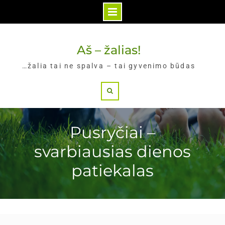
Skip
to
Aš – žalias!
content
…žalia tai ne spalva – tai gyvenimo būdas
Search
Pusryčiai –
svarbiausias dienos
patiekalas