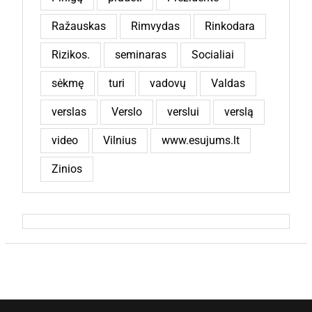
Ražauskas
Rimvydas
Rinkodara
Rizikos.
seminaras
Socialiai
sėkmę
turi
vadovų
Valdas
verslas
Verslo
verslui
verslą
video
Vilnius
www.esujums.lt
Zinios