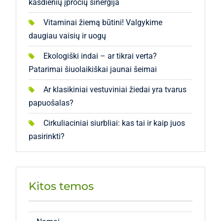
kasdienių įpročių sinergija
Vitaminai žiemą būtini! Valgykime
daugiau vaisių ir uogų
Ekologiški indai – ar tikrai verta?
Patarimai šiuolaikiškai jaunai šeimai
Ar klasikiniai vestuviniai žiedai yra tvarus
papuošalas?
Cirkuliaciniai siurbliai: kas tai ir kaip juos
pasirinkti?
Kitos temos