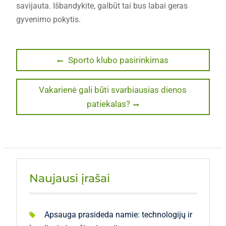
savijauta. Išbandykite, galbūt tai bus labai geras
gyvenimo pokytis.
Navigacija
Previous
Sporto klubo pasirinkimas
post:
tarp
Next
Vakarienė gali būti svarbiausias dienos
įrašų
post:
patiekalas?
Naujausi įrašai
Apsauga prasideda namie: technologijų ir