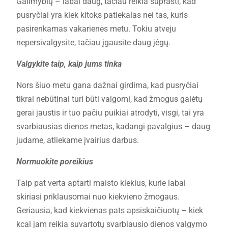
Galimybių – labai daug, tačiau reikia suprasti, kad
pusryčiai yra kiek kitoks patiekalas nei tas, kuris
pasirenkamas vakarienės metu. Tokiu atveju
nepersivalgysite, tačiau įgausite daug jėgų.
Valgykite taip, kaip jums tinka
Nors šiuo metu gana dažnai girdima, kad pusryčiai
tikrai nebūtinai turi būti valgomi, kad žmogus galėtų
gerai jaustis ir tuo pačiu puikiai atrodyti, visgi, tai yra
svarbiausias dienos metas, kadangi pavalgius – daug
judame, atliekame įvairius darbus.
Normuokite poreikius
Taip pat verta aptarti maisto kiekius, kurie labai
skiriasi priklausomai nuo kiekvieno žmogaus.
Geriausia, kad kiekvienas pats apsiskaičiuotų – kiek
kcal jam reikia suvartotų svarbiausio dienos valgymo