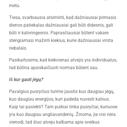
metu.
Tiesa, svarbiausia atsiminti, kad dažniausiai pirmasis
dienos patiekalas dažniausiai gali būti didesnis, gali
būti ir kaloringesnis. Paprasčiausiai būtent vakare
stengiamasi mažinti kiekius, kurie dažniausiai virsta
riebalais.
Pasikartosime, kad kiekvienas atvejis yra individualus,
tad būtina apsiskaičiuoti normas būtent sau.
Iš kur gauti jėgų?
Pavalgius pusryčius turime jaustis kuo daugiau jėgų,
kuo daugiau energijos, kuri padeda nuvesti kalnus.
Kaip tai pasiekti? Tam puikiai tinka pusryčiai, kuriuose
yra kuo daugiau angliavandenių. Žinoma, jie visi nėra
vienodi, tad šiuo atveju kalbama apie sveikus