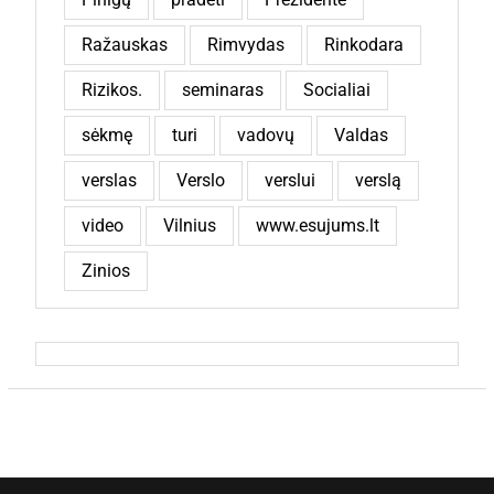
Ražauskas
Rimvydas
Rinkodara
Rizikos.
seminaras
Socialiai
sėkmę
turi
vadovų
Valdas
verslas
Verslo
verslui
verslą
video
Vilnius
www.esujums.lt
Zinios