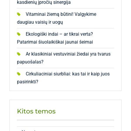
kasdienių įpročių sinergija
Vitaminai žiemą būtini! Valgykime
daugiau vaisių ir uogų
Ekologiški indai – ar tikrai verta?
Patarimai šiuolaikiškai jaunai šeimai
Ar klasikiniai vestuviniai žiedai yra tvarus
papuošalas?
Cirkuliaciniai siurbliai: kas tai ir kaip juos
pasirinkti?
Kitos temos