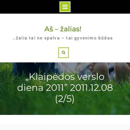
Skip
to
Aš – žalias!
content
…žalia tai ne spalva – tai gyvenimo būdas
Search
„Klaipėdos verslo
diena 2011” 2011.12.08
(2/5)