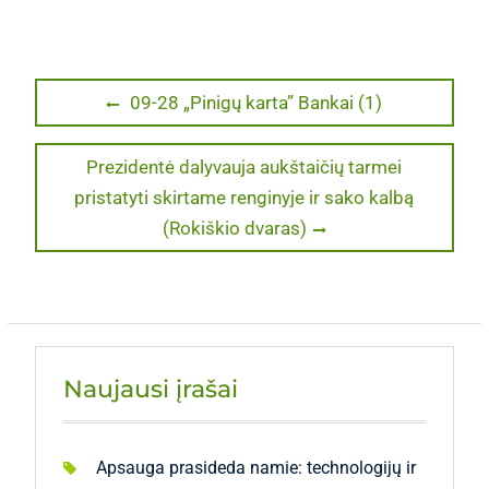
Navigacija
Previous
09-28 „Pinigų karta” Bankai (1)
post:
tarp
Next
Prezidentė dalyvauja aukštaičių tarmei
įrašų
post:
pristatyti skirtame renginyje ir sako kalbą
(Rokiškio dvaras)
Naujausi įrašai
Apsauga prasideda namie: technologijų ir