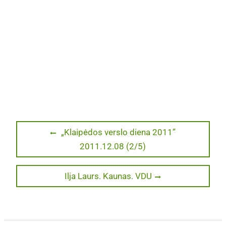
Navigacija
Previous
„Klaipėdos verslo diena 2011”
post:
2011.12.08 (2/5)
tarp
įrašų
Next
Ilja Laurs. Kaunas. VDU
post: