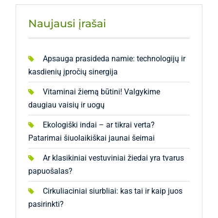
Naujausi įrašai
Apsauga prasideda namie: technologijų ir
kasdienių įpročių sinergija
Vitaminai žiemą būtini! Valgykime
daugiau vaisių ir uogų
Ekologiški indai – ar tikrai verta?
Patarimai šiuolaikiškai jaunai šeimai
Ar klasikiniai vestuviniai žiedai yra tvarus
papuošalas?
Cirkuliaciniai siurbliai: kas tai ir kaip juos
pasirinkti?