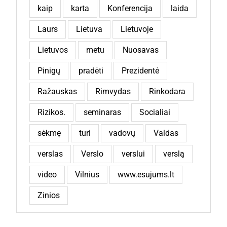
kaip
karta
Konferencija
laida
Laurs
Lietuva
Lietuvoje
Lietuvos
metu
Nuosavas
Pinigų
pradėti
Prezidentė
Ražauskas
Rimvydas
Rinkodara
Rizikos.
seminaras
Socialiai
sėkmę
turi
vadovų
Valdas
verslas
Verslo
verslui
verslą
video
Vilnius
www.esujums.lt
Zinios