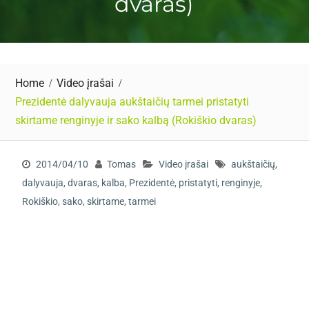
dvaras)
Home
Video įrašai
Prezidentė dalyvauja aukštaičių tarmei pristatyti
skirtame renginyje ir sako kalbą (Rokiškio dvaras)
2014/04/10
Tomas
Video įrašai
aukštaičių
,
dalyvauja
,
dvaras
,
kalba
,
Prezidentė
,
pristatyti
,
renginyje
,
Rokiškio
,
sako
,
skirtame
,
tarmei