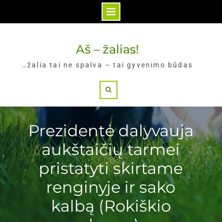
Skip
to
Aš – žalias!
content
…žalia tai ne spalva – tai gyvenimo būdas
Search
Prezidentė dalyvauja
aukštaičių tarmei
pristatyti skirtame
renginyje ir sako
kalbą (Rokiškio