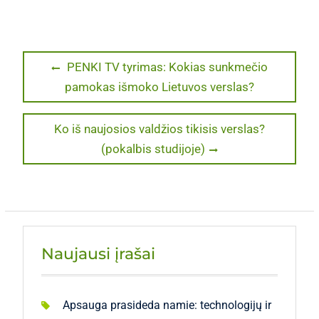
Navigacija
Previous
PENKI TV tyrimas: Kokias sunkmečio
post:
pamokas išmoko Lietuvos verslas?
tarp
įrašų
Next
Ko iš naujosios valdžios tikisis verslas?
post:
(pokalbis studijoje)
Naujausi įrašai
Apsauga prasideda namie: technologijų ir