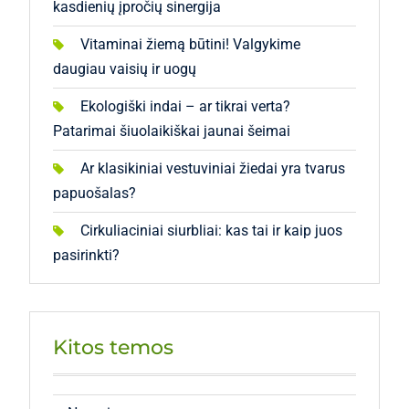
kasdienių įpročių sinergija
Vitaminai žiemą būtini! Valgykime
daugiau vaisių ir uogų
Ekologiški indai – ar tikrai verta?
Patarimai šiuolaikiškai jaunai šeimai
Ar klasikiniai vestuviniai žiedai yra tvarus
papuošalas?
Cirkuliaciniai siurbliai: kas tai ir kaip juos
pasirinkti?
Kitos temos