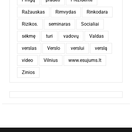
Ražauskas
Rimvydas
Rinkodara
Rizikos.
seminaras
Socialiai
sėkmę
turi
vadovų
Valdas
verslas
Verslo
verslui
verslą
video
Vilnius
www.esujums.lt
Zinios