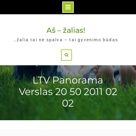
Skip
to
Aš – žalias!
content
…žalia tai ne spalva – tai gyvenimo būdas
Search
LTV Panorama
Verslas 20 50 2011 02
02