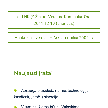
Navigacija
Previous
LNK @ Žinios. Verslas. Kriminalai. Orai
post:
2011 12 10 (anonsas)
tarp
įrašų
Next
Antikrizinis verslas – Arkliamobiliai 2009
post:
Naujausi įrašai
Apsauga prasideda namie: technologijų ir
kasdienių įpročių sinergija
Vitaminai žiemą būtini! Valgykime