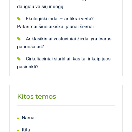
daugiau vaisių ir uogų
Ekologiški indai – ar tikrai verta?
Patarimai šiuolaikiškai jaunai šeimai
Ar klasikiniai vestuviniai žiedai yra tvarus
papuošalas?
Cirkuliaciniai siurbliai: kas tai ir kaip juos
pasirinkti?
Kitos temos
Namai
Kita