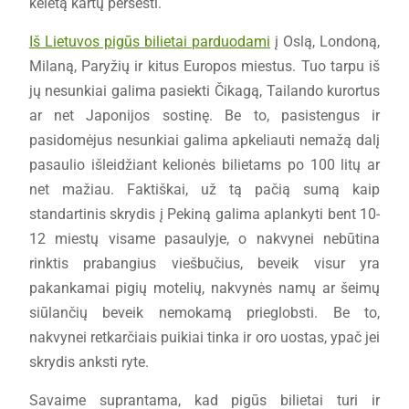
keletą kartų persėsti.
Iš Lietuvos pigūs bilietai parduodami
į Oslą, Londoną,
Milaną, Paryžių ir kitus Europos miestus. Tuo tarpu iš
jų nesunkiai galima pasiekti Čikagą, Tailando kurortus
ar net Japonijos sostinę. Be to, pasistengus ir
pasidomėjus nesunkiai galima apkeliauti nemažą dalį
pasaulio išleidžiant kelionės bilietams po 100 litų ar
net mažiau. Faktiškai, už tą pačią sumą kaip
standartinis skrydis į Pekiną galima aplankyti bent 10-
12 miestų visame pasaulyje, o nakvynei nebūtina
rinktis prabangius viešbučius, beveik visur yra
pakankamai pigių motelių, nakvynės namų ar šeimų
siūlančių beveik nemokamą prieglobsti. Be to,
nakvynei retkarčiais puikiai tinka ir oro uostas, ypač jei
skrydis anksti ryte.
Savaime suprantama, kad pigūs bilietai turi ir