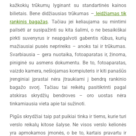
kažkokių trūkumų lyginant su standartinės kainos
bilietais. Bene didžiausias trūkumas –
leidžiamas tik
rankinis bagažas
. Tačiau jei keliaujama su mintimi
pailsėti ar susipažinti su kita šalimi, o ne besaikiškai
pirkti suvenyrus ir neapgalvoti gabentis rūbus, kurių
mažiausiai pusės neprireiks – anoks tai ir trūkumas.
Svarbiausia – gera nuotaika, fotoaparatas ir, žinoma,
piniginė su asmens dokumentu. Be to, fotoaparatas,
vaizdo kamera, nešiojamas kompiuteris ir kiti panašūs
įrenginiai įprastai nėra įtraukiami į bendrą rankinio
bagažo svorį. Tačiau tai reikėtų pasitikrinti pagal
atskiras skrydžių bendroves – oro uostas nėra
tinkamiausia vieta apie tai sužinoti.
Pigūs skrydžiai taip pat puikiai tinka ir tiems, kurie turi
verslo reikalų kitose šalyse. Ne visos verslo kelionės
yra apmokamos įmonės, o be to, kartais pravartu ir