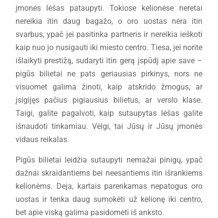
įmonės lėšas pataupyti. Tokiose kelionėse neretai
nereikia itin daug bagažo, o oro uostas nėra itin
svarbus, ypač jei pasitinka partneris ir nereikia ieškoti
kaip nuo jo nusigauti iki miesto centro. Tiesa, jei norite
išlaikyti prestižą, sudaryti itin gerą įspūdį apie save –
pigūs bilietai ne pats geriausias pirkinys, nors ne
visuomet galima žinoti, kaip atskrido žmogus, ar
įsigijęs pačius pigiausius bilietus, ar verslo klase.
Taigi, galite pagalvoti, kaip sutaupytas lėšas galite
išnaudoti tinkamiau. Vėlgi, tai Jūsų ir Jūsų įmonės
vidaus reikalas.
Pigūs bilietai leidžia sutaupyti nemažai pinigų, ypač
dažnai skraidantiems bei neesantiems itin išrankiems
kelionėms. Deja, kartais parenkamas nepatogus oro
uostas ir tenka daug sumokėti už kelionę iki centro,
bet apie viską galima pasidomėti iš anksto.