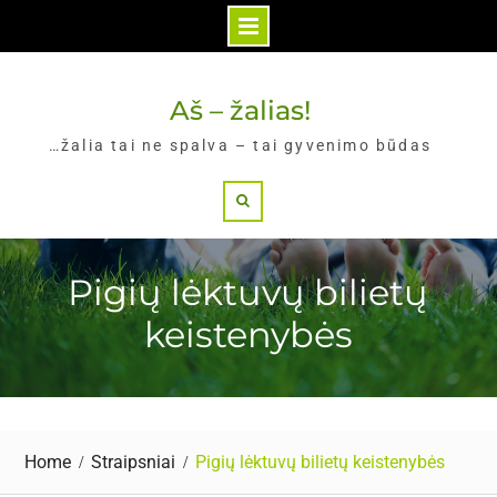
Skip
to
Aš – žalias!
content
…žalia tai ne spalva – tai gyvenimo būdas
Search
Pigių lėktuvų bilietų
keistenybės
Home
Straipsniai
Pigių lėktuvų bilietų keistenybės