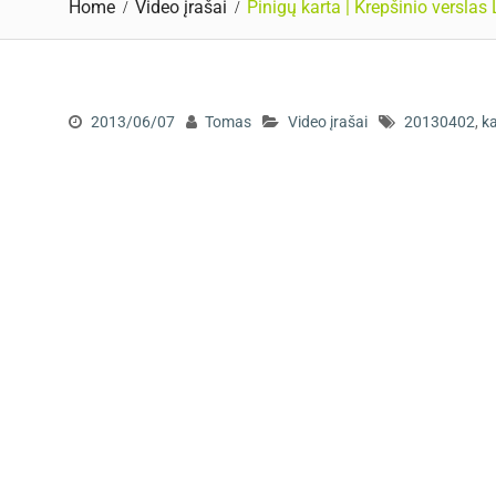
Home
Video įrašai
Pinigų karta | Krepšinio verslas 
2013/06/07
Tomas
Video įrašai
20130402
,
k