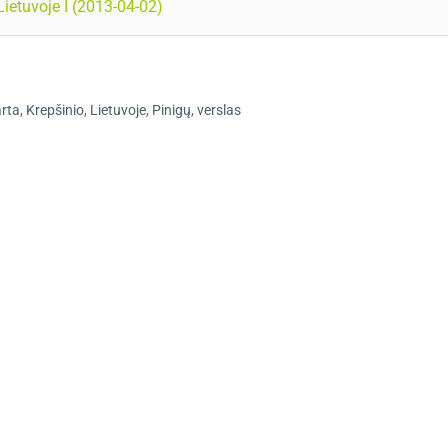
Lietuvoje I (2013-04-02)
arta
,
Krepšinio
,
Lietuvoje
,
Pinigų
,
verslas