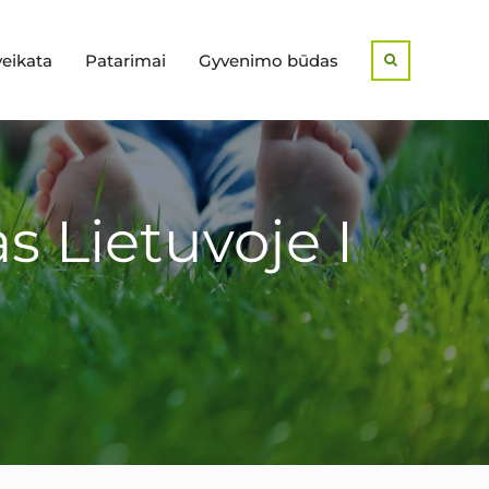
veikata
Patarimai
Gyvenimo būdas
Search
s Lietuvoje I