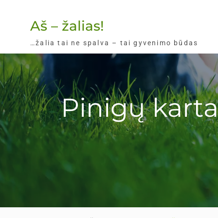
Skip
to
Aš – žalias!
content
…žalia tai ne spalva – tai gyvenimo būdas
Pinigų karta