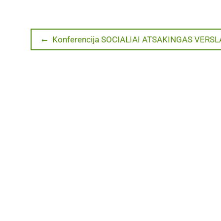
Navigacija
Previous
Konferencija SOCIALIAI ATSAKINGAS VERSLA
post:
tarp
įrašų