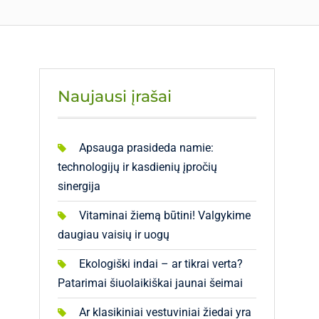
Naujausi įrašai
Apsauga prasideda namie:
technologijų ir kasdienių įpročių
sinergija
Vitaminai žiemą būtini! Valgykime
daugiau vaisių ir uogų
Ekologiški indai – ar tikrai verta?
Patarimai šiuolaikiškai jaunai šeimai
Ar klasikiniai vestuviniai žiedai yra