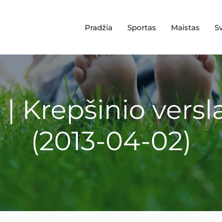
Pradžia
Sportas
Maistas
S
 | Krepšinio versla
(2013-04-02)