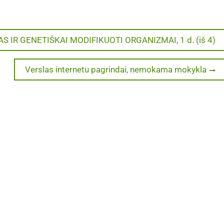
S IR GENETIŠKAI MODIFIKUOTI ORGANIZMAI, 1 d. (iš 4)
Next
Verslas internetu pagrindai, nemokama mokykla
post: