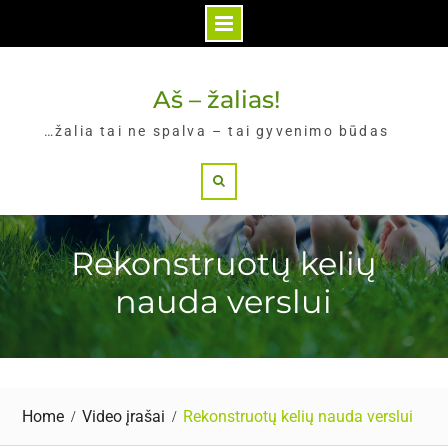
Skip
to
Aš – žalias!
content
…žalia tai ne spalva – tai gyvenimo būdas
Search
Rekonstruotų kelių
nauda verslui
Home
Video įrašai
Rekonstruotų kelių nauda verslui