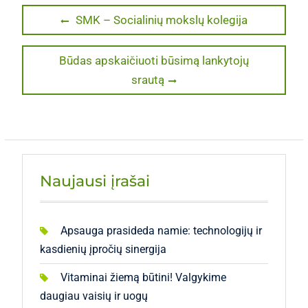
Navigacija
Previous
SMK – Socialinių mokslų kolegija
post:
tarp
Next
Būdas apskaičiuoti būsimą lankytojų
įrašų
post:
srautą
Naujausi įrašai
Apsauga prasideda namie: technologijų ir
kasdienių įpročių sinergija
Vitaminai žiemą būtini! Valgykime
daugiau vaisių ir uogų