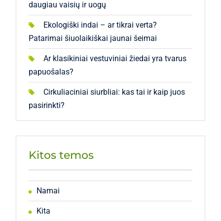
daugiau vaisių ir uogų
Ekologiški indai – ar tikrai verta?
Patarimai šiuolaikiškai jaunai šeimai
Ar klasikiniai vestuviniai žiedai yra tvarus
papuošalas?
Cirkuliaciniai siurbliai: kas tai ir kaip juos
pasirinkti?
Kitos temos
Namai
Kita