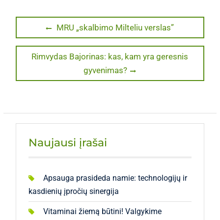
Navigacija
Previous
MRU „skalbimo Milteliu verslas”
post:
tarp
Next
Rimvydas Bajorinas: kas, kam yra geresnis
įrašų
post:
gyvenimas?
Naujausi įrašai
Apsauga prasideda namie: technologijų ir
kasdienių įpročių sinergija
Vitaminai žiemą būtini! Valgykime