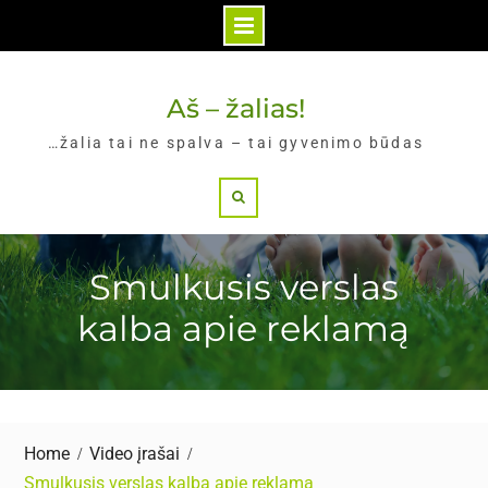
Skip
to
Aš – žalias!
content
…žalia tai ne spalva – tai gyvenimo būdas
Search
Smulkusis verslas
kalba apie reklamą
Home
Video įrašai
Smulkusis verslas kalba apie reklamą