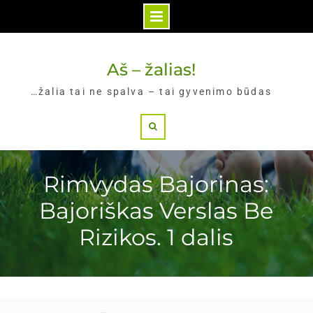
Skip
to
Aš – žalias!
content
…žalia tai ne spalva – tai gyvenimo būdas
Search
Rimvydas Bajorinas:
Bajoriškas Verslas Be
Rizikos. 1 dalis