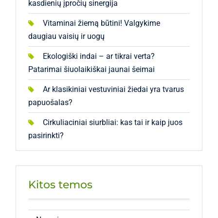
kasdienių įpročių sinergija
Vitaminai žiemą būtini! Valgykime
daugiau vaisių ir uogų
Ekologiški indai – ar tikrai verta?
Patarimai šiuolaikiškai jaunai šeimai
Ar klasikiniai vestuviniai žiedai yra tvarus
papuošalas?
Cirkuliaciniai siurbliai: kas tai ir kaip juos
pasirinkti?
Kitos temos