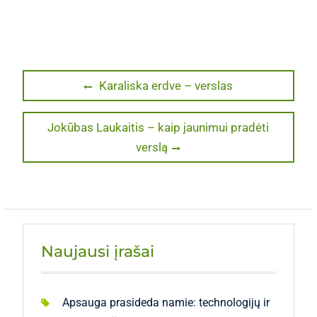
Navigacija
Previous
Karaliska erdve – verslas
post:
tarp
Next
Jokūbas Laukaitis – kaip jaunimui pradėti
įrašų
post:
verslą
Naujausi įrašai
Apsauga prasideda namie: technologijų ir