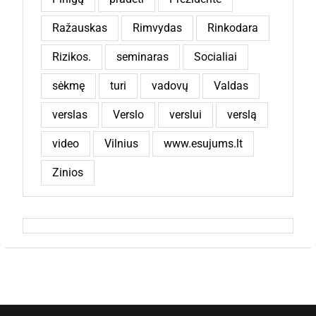
Ražauskas
Rimvydas
Rinkodara
Rizikos.
seminaras
Socialiai
sėkmę
turi
vadovų
Valdas
verslas
Verslo
verslui
verslą
video
Vilnius
www.esujums.lt
Zinios