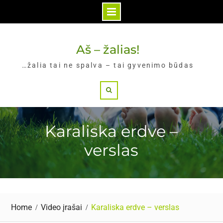
Skip
to
Aš – žalias!
content
…žalia tai ne spalva – tai gyvenimo būdas
Search
Karaliska erdve –
verslas
Home
Video įrašai
Karaliska erdve – verslas