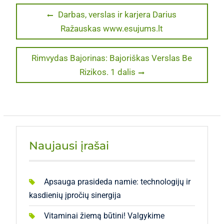
Navigacija
Previous
Darbas, verslas ir karjera Darius
post:
Ražauskas www.esujums.lt
tarp
įrašų
Next
Rimvydas Bajorinas: Bajoriškas Verslas Be
post:
Rizikos. 1 dalis
Naujausi įrašai
Apsauga prasideda namie: technologijų ir
kasdienių įpročių sinergija
Vitaminai žiemą būtini! Valgykime