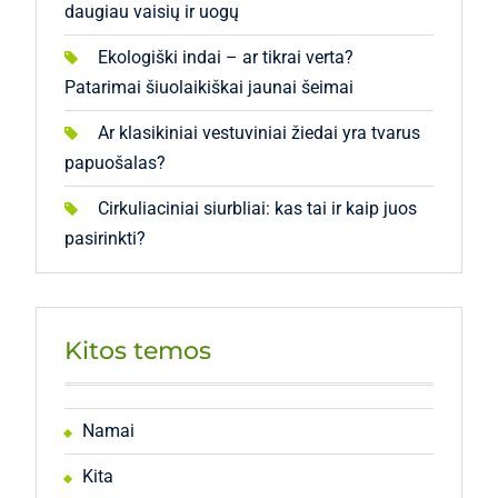
daugiau vaisių ir uogų
Ekologiški indai – ar tikrai verta?
Patarimai šiuolaikiškai jaunai šeimai
Ar klasikiniai vestuviniai žiedai yra tvarus
papuošalas?
Cirkuliaciniai siurbliai: kas tai ir kaip juos
pasirinkti?
Kitos temos
Namai
Kita