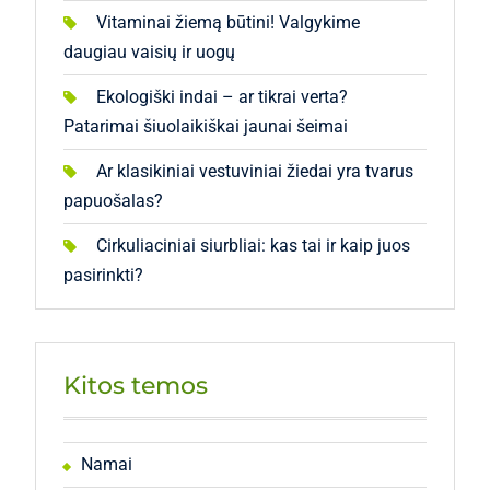
Vitaminai žiemą būtini! Valgykime
daugiau vaisių ir uogų
Ekologiški indai – ar tikrai verta?
Patarimai šiuolaikiškai jaunai šeimai
Ar klasikiniai vestuviniai žiedai yra tvarus
papuošalas?
Cirkuliaciniai siurbliai: kas tai ir kaip juos
pasirinkti?
Kitos temos
Namai