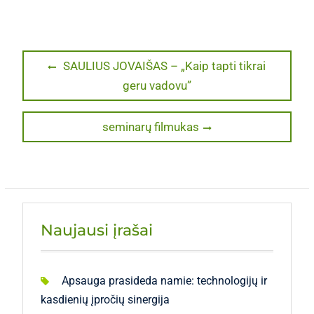
Navigacija
Previous
SAULIUS JOVAIŠAS – „Kaip tapti tikrai
post:
geru vadovu”
tarp
įrašų
Next
seminarų filmukas
post:
Naujausi įrašai
Apsauga prasideda namie: technologijų ir
kasdienių įpročių sinergija