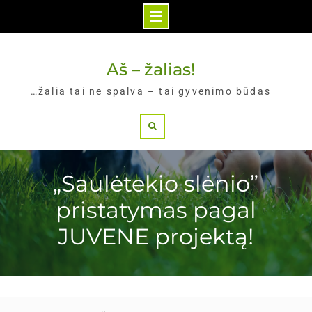
Skip
to
Aš – žalias!
content
…žalia tai ne spalva – tai gyvenimo būdas
Search
„Saulėtekio slėnio”
pristatymas pagal
JUVENE projektą!