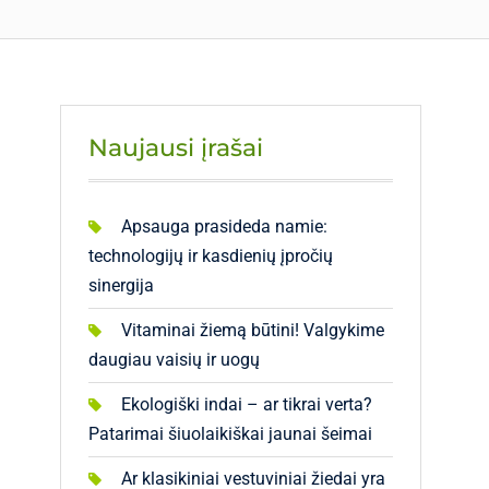
Naujausi įrašai
Apsauga prasideda namie:
technologijų ir kasdienių įpročių
sinergija
Vitaminai žiemą būtini! Valgykime
daugiau vaisių ir uogų
Ekologiški indai – ar tikrai verta?
Patarimai šiuolaikiškai jaunai šeimai
Ar klasikiniai vestuviniai žiedai yra