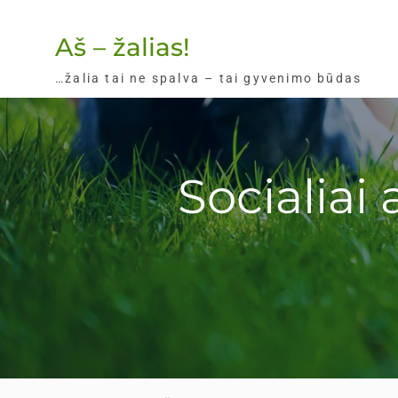
Skip
to
Aš – žalias!
content
…žalia tai ne spalva – tai gyvenimo būdas
Socialiai