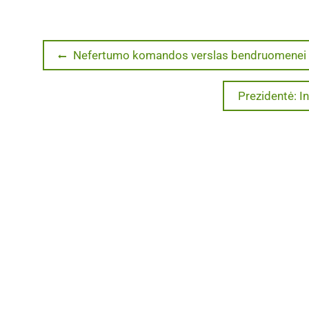
Navigacija
Previous
Nefertumo komandos verslas bendruomenei
post:
tarp
Next
Prezidentė: I
post:
įrašų