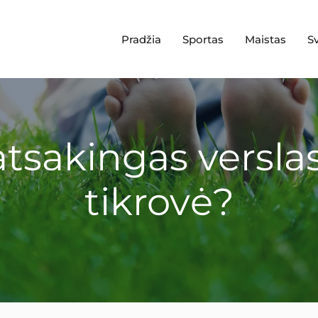
Pradžia
Sportas
Maistas
S
 atsakingas verslas
tikrovė?