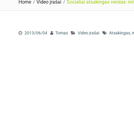
Home
Video įrašai
Socialiai atsakingas verslas: mi
2013/06/04
Tomas
Video įrašai
Atsakingas
,
m