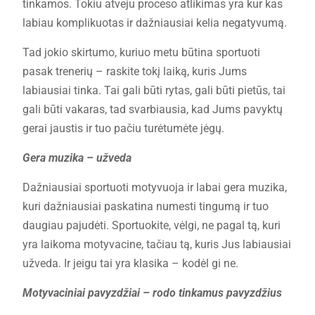
tinkamos. Tokiu atveju proceso atlikimas yra kur kas
labiau komplikuotas ir dažniausiai kelia negatyvumą.
Tad jokio skirtumo, kuriuo metu būtina sportuoti
pasak trenerių – raskite tokį laiką, kuris Jums
labiausiai tinka. Tai gali būti rytas, gali būti pietūs, tai
gali būti vakaras, tad svarbiausia, kad Jums pavyktų
gerai jaustis ir tuo pačiu turėtumėte jėgų.
Gera muzika – užveda
Dažniausiai sportuoti motyvuoja ir labai gera muzika,
kuri dažniausiai paskatina numesti tingumą ir tuo
daugiau pajudėti. Sportuokite, vėlgi, ne pagal tą, kuri
yra laikoma motyvacine, tačiau tą, kuris Jus labiausiai
užveda. Ir jeigu tai yra klasika – kodėl gi ne.
Motyvaciniai pavyzdžiai – rodo tinkamus pavyzdžius