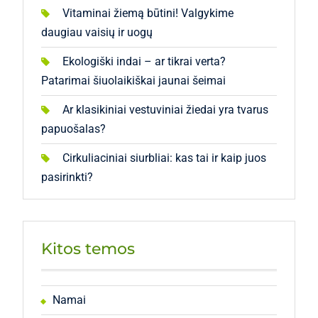
Vitaminai žiemą būtini! Valgykime
daugiau vaisių ir uogų
Ekologiški indai – ar tikrai verta?
Patarimai šiuolaikiškai jaunai šeimai
Ar klasikiniai vestuviniai žiedai yra tvarus
papuošalas?
Cirkuliaciniai siurbliai: kas tai ir kaip juos
pasirinkti?
Kitos temos
Namai