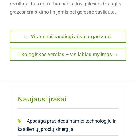
rezultatai bus geri ir tuo pačiu Jūs galėsite džiaugtis
gražesnėmis kūno linijomis bei geresne savijauta.
Navigacija
Previous
Vitaminai naudingi Jūsų organizmui
post:
tarp
Next
Ekologiškas verslas – vis labiau mylimas
įrašų
post:
Naujausi įrašai
Apsauga prasideda namie: technologijų ir
kasdienių įpročių sinergija