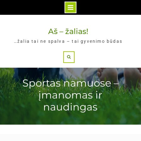
Skip
to
Aš – žalias!
content
…žalia tai ne spalva – tai gyvenimo būdas
Search
Sportas namuose –
įmanomas ir
naudingas