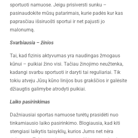
sportuoti namuose. Jeigu prisiversti sunku –
pasinaudokite mūsų patarimais, kurie padės kur kas
paprasčiau išsiruošti sportui ir net pajusti jo
malonumą.
Svarbiausia – žinios
Tai, kad fizinis aktyvumas yra naudingas žmogaus
kūnui – puikiai žino visi. Tačiau žinojimo neužtenka,
kadangi svarbu sportuoti ir daryti tai reguliariai. Tik
tokiu atveju Jūsų kūno linijos bus grakščios ir galėsite
džiaugtis galimybe atrodyti puikiai.
Laiko pasirinkimas
Dažniausiai sportas namuose turėtų prasidėti nuo
tinkamiausio laiko pasirinkimo. Blogiausia, kad kiti
stengiasi laikytis taisyklių, kurios Jums net nėra