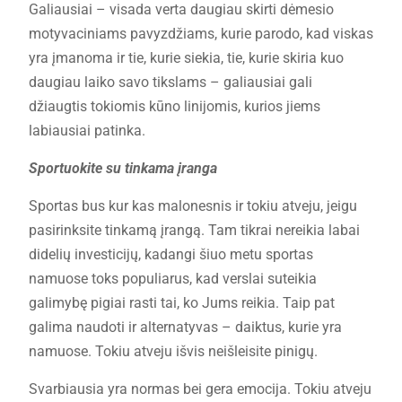
Galiausiai – visada verta daugiau skirti dėmesio
motyvaciniams pavyzdžiams, kurie parodo, kad viskas
yra įmanoma ir tie, kurie siekia, tie, kurie skiria kuo
daugiau laiko savo tikslams – galiausiai gali
džiaugtis tokiomis kūno linijomis, kurios jiems
labiausiai patinka.
Sportuokite su tinkama įranga
Sportas bus kur kas malonesnis ir tokiu atveju, jeigu
pasirinksite tinkamą įrangą. Tam tikrai nereikia labai
didelių investicijų, kadangi šiuo metu sportas
namuose toks populiarus, kad verslai suteikia
galimybę pigiai rasti tai, ko Jums reikia. Taip pat
galima naudoti ir alternatyvas – daiktus, kurie yra
namuose. Tokiu atveju išvis neišleisite pinigų.
Svarbiausia yra normas bei gera emocija. Tokiu atveju