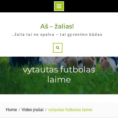
Skip
to
Aš – žalias!
content
…žalia tai ne spalva – tai gyvenimo būdas
Search
vytautas futbolas
laime
Home
Video įrašai
vytautas futbolas laime