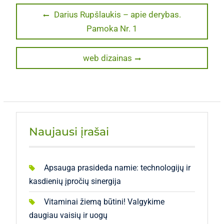
Navigacija
Previous
Darius Rupšlaukis – apie derybas.
post:
Pamoka Nr. 1
tarp
įrašų
Next
web dizainas
post:
Naujausi įrašai
Apsauga prasideda namie: technologijų ir
kasdienių įpročių sinergija
Vitaminai žiemą būtini! Valgykime
daugiau vaisių ir uogų