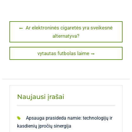
Navigacija
Previous
Ar elektroninės cigaretės yra sveikesnė
post:
alternatyva?
tarp
įrašų
Next
vytautas futbolas laime
post:
Naujausi įrašai
Apsauga prasideda namie: technologijų ir
kasdienių įpročių sinergija