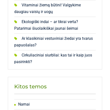
Vitaminai žiemą būtini! Valgykime
daugiau vaisių ir uogų
Ekologiški indai – ar tikrai verta?
Patarimai šiuolaikiškai jaunai šeimai
Ar klasikiniai vestuviniai žiedai yra tvarus
papuošalas?
Cirkuliaciniai siurbliai: kas tai ir kaip juos
pasirinkti?
Kitos temos
Namai