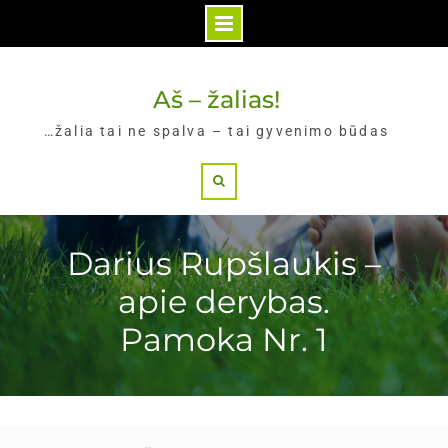
Skip
to
Aš – žalias!
content
…žalia tai ne spalva – tai gyvenimo būdas
Search
Darius Rupšlaukis –
apie derybas.
Pamoka Nr. 1