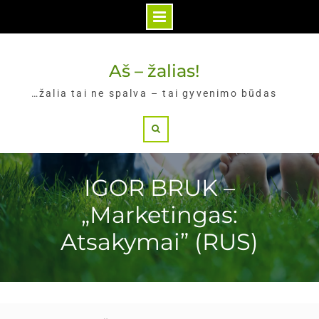
Skip
to
Aš – žalias!
content
…žalia tai ne spalva – tai gyvenimo būdas
Search
IGOR BRUK –
„Marketingas:
Atsakymai” (RUS)