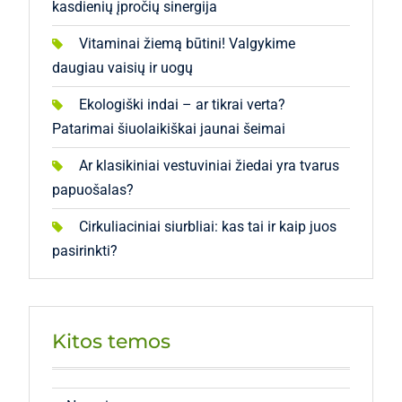
kasdienių įpročių sinergija
Vitaminai žiemą būtini! Valgykime
daugiau vaisių ir uogų
Ekologiški indai – ar tikrai verta?
Patarimai šiuolaikiškai jaunai šeimai
Ar klasikiniai vestuviniai žiedai yra tvarus
papuošalas?
Cirkuliaciniai siurbliai: kas tai ir kaip juos
pasirinkti?
Kitos temos