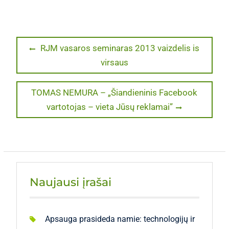
Navigacija
Previous
RJM vasaros seminaras 2013 vaizdelis is
post:
virsaus
tarp
įrašų
Next
TOMAS NEMURA – „Šiandieninis Facebook
post:
vartotojas – vieta Jūsų reklamai”
Naujausi įrašai
Apsauga prasideda namie: technologijų ir