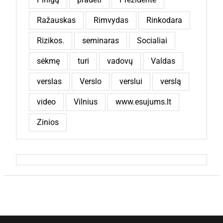
Ražauskas
Rimvydas
Rinkodara
Rizikos.
seminaras
Socialiai
sėkmę
turi
vadovų
Valdas
verslas
Verslo
verslui
verslą
video
Vilnius
www.esujums.lt
Zinios