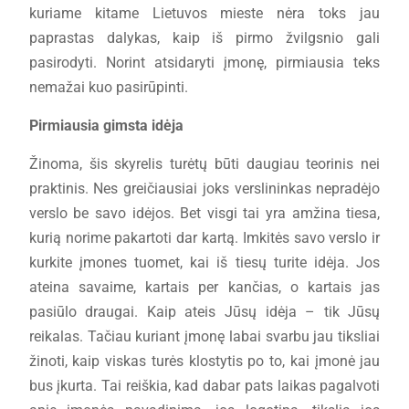
kuriame kitame Lietuvos mieste nėra toks jau
paprastas dalykas, kaip iš pirmo žvilgsnio gali
pasirodyti. Norint atsidaryti įmonę, pirmiausia teks
nemažai kuo pasirūpinti.
Pirmiausia gimsta idėja
Žinoma, šis skyrelis turėtų būti daugiau teorinis nei
praktinis. Nes greičiausiai joks verslininkas nepradėjo
verslo be savo idėjos. Bet visgi tai yra amžina tiesa,
kurią norime pakartoti dar kartą. Imkitės savo verslo ir
kurkite įmones tuomet, kai iš tiesų turite idėja. Jos
ateina savaime, kartais per kančias, o kartais jas
pasiūlo draugai. Kaip ateis Jūsų idėja – tik Jūsų
reikalas. Tačiau kuriant įmonę labai svarbu jau tiksliai
žinoti, kaip viskas turės klostytis po to, kai įmonė jau
bus įkurta. Tai reiškia, kad dabar pats laikas pagalvoti