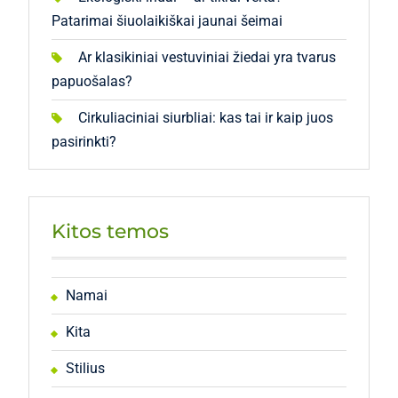
Patarimai šiuolaikiškai jaunai šeimai
Ar klasikiniai vestuviniai žiedai yra tvarus
papuošalas?
Cirkuliaciniai siurbliai: kas tai ir kaip juos
pasirinkti?
Kitos temos
Namai
Kita
Stilius