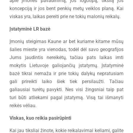
apie įmonės pavadinimą, jos logotipą, tikslią jos
koncepciją ir jos bent penkių metų veiklos planą. Kai
viskas yra, laikas pereiti prie ne tokių malonių reikalų.
Įstatyminė LR bazė
Įmonių steigimas Kaune ar bet kuriame kitame mūsų
šalies mieste yra vienodas, todėl dėl savo geografijos
Jums jaudintis nereikėtų, tačiau pats laikas imti
mokytis Lietuvoje galiojančių įstatymų. Įstatyminė
bazė tikrai nemaža ir prie tokių dalykų nepratusiam
gali prireikti laiko šiek tiek persilaužti. Tačiau
galiausiai turėtų pavykti. Nes visi žingsniai taip pat
turi būti atliekami pagal įstatymą. Visą tai išmanyti
reikės vėliau.
Viskas, kuo reikia pasirūpinti
Kai jau tiksliai žinote, kokie reikalavimai keliami, galite