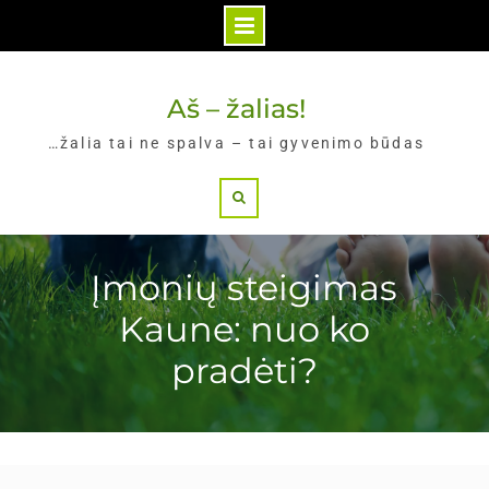
Skip
to
Aš – žalias!
content
…žalia tai ne spalva – tai gyvenimo būdas
Search
Įmonių steigimas
Kaune: nuo ko
pradėti?