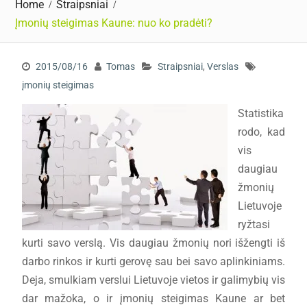
Home
Straipsniai
Įmonių steigimas Kaune: nuo ko pradėti?
2015/08/16
Tomas
Straipsniai
,
Verslas
įmonių steigimas
Statistika
rodo, kad
vis
daugiau
žmonių
Lietuvoje
ryžtasi
kurti savo verslą. Vis daugiau žmonių nori išžengti iš
darbo rinkos ir kurti gerovę sau bei savo aplinkiniams.
Deja, smulkiam verslui Lietuvoje vietos ir galimybių vis
dar mažoka, o ir įmonių steigimas Kaune ar bet