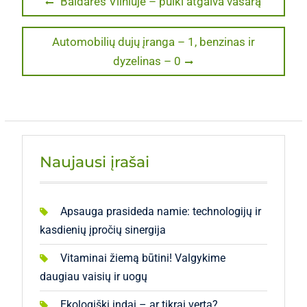
Previous
Baidarės Vilniuje – puiki atgaiva vasarą
post:
tarp
Next
Automobilių dujų įranga – 1, benzinas ir
įrašų
post:
dyzelinas – 0
Naujausi įrašai
Apsauga prasideda namie: technologijų ir
kasdienių įpročių sinergija
Vitaminai žiemą būtini! Valgykime
daugiau vaisių ir uogų
Ekologiški indai – ar tikrai verta?