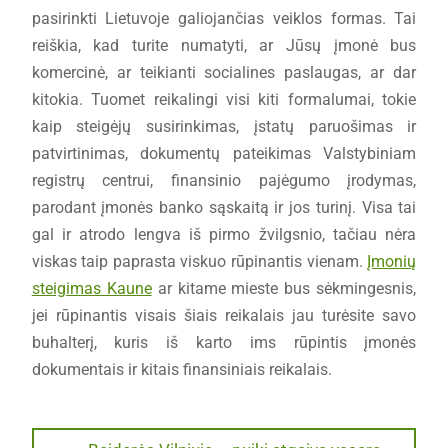
pasirinkti Lietuvoje galiojančias veiklos formas. Tai
reiškia, kad turite numatyti, ar Jūsų įmonė bus
komercinė, ar teikianti socialines paslaugas, ar dar
kitokia. Tuomet reikalingi visi kiti formalumai, tokie
kaip steigėjų susirinkimas, įstatų paruošimas ir
patvirtinimas, dokumentų pateikimas Valstybiniam
registrų centrui, finansinio pajėgumo įrodymas,
parodant įmonės banko sąskaitą ir jos turinį. Visa tai
gal ir atrodo lengva iš pirmo žvilgsnio, tačiau nėra
viskas taip paprasta viskuo rūpinantis vienam.
Įmonių
steigimas Kaune
ar kitame mieste bus sėkmingesnis,
jei rūpinantis visais šiais reikalais jau turėsite savo
buhalterį, kuris iš karto ims rūpintis įmonės
dokumentais ir kitais finansiniais reikalais.
Navigacija