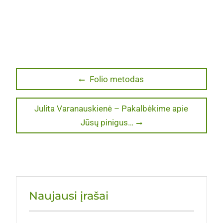
Navigacija
Previous
Folio metodas
post:
tarp
Next
Julita Varanauskienė – Pakalbėkime apie
įrašų
post:
Jūsų pinigus…
Naujausi įrašai