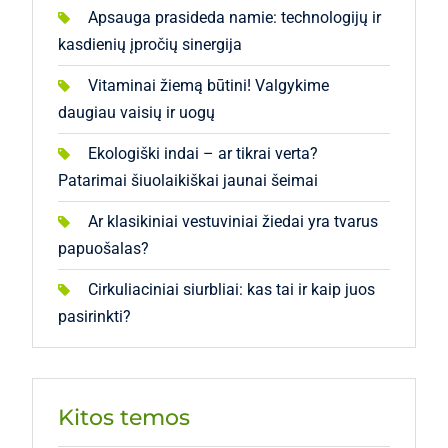
Apsauga prasideda namie: technologijų ir
kasdienių įpročių sinergija
Vitaminai žiemą būtini! Valgykime
daugiau vaisių ir uogų
Ekologiški indai – ar tikrai verta?
Patarimai šiuolaikiškai jaunai šeimai
Ar klasikiniai vestuviniai žiedai yra tvarus
papuošalas?
Cirkuliaciniai siurbliai: kas tai ir kaip juos
pasirinkti?
Kitos temos