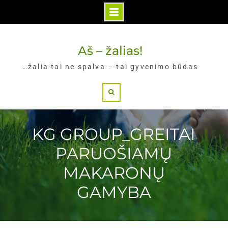
Skip
to
Aš – žalias!
content
…žalia tai ne spalva – tai gyvenimo būdas
Search
KG GROUP_GREITAI
PARUOŠIAMŲ
MAKARONŲ
GAMYBA