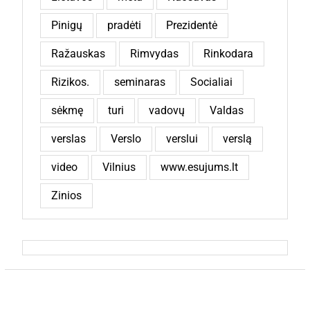
Pinigų
pradėti
Prezidentė
Ražauskas
Rimvydas
Rinkodara
Rizikos.
seminaras
Socialiai
sėkmę
turi
vadovų
Valdas
verslas
Verslo
verslui
verslą
video
Vilnius
www.esujums.lt
Zinios