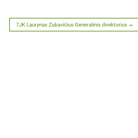
Next
7JK Laurynas Zubavičius Generalinis direktorius
post: