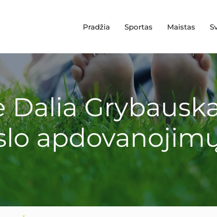
Pradžia
Sportas
Maistas
S
 Dalia Grybauska
rslo apdovanojim