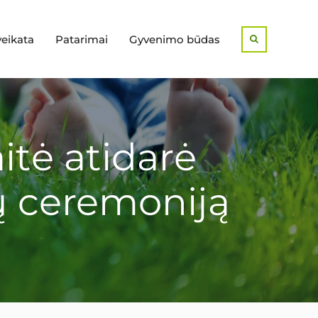
veikata
Patarimai
Gyvenimo būdas
Search
itė atidarė
ų ceremoniją