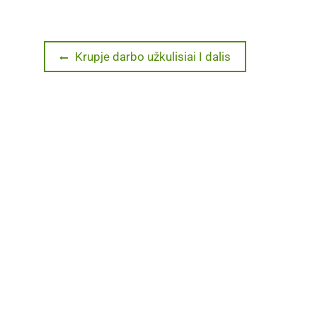
Navigacija
Previous
Krupje darbo užkulisiai I dalis
post:
tarp
įrašų