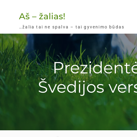
Skip
to
Aš – žalias!
content
…žalia tai ne spalva – tai gyvenimo būdas
Prezidentė
Švedijos ve