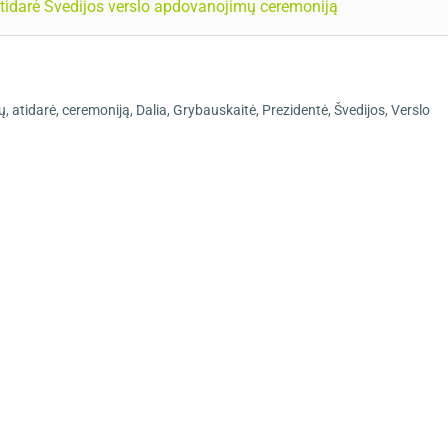
atidarė Švedijos verslo apdovanojimų ceremoniją
ų
,
atidarė
,
ceremoniją
,
Dalia
,
Grybauskaitė
,
Prezidentė
,
Švedijos
,
Verslo