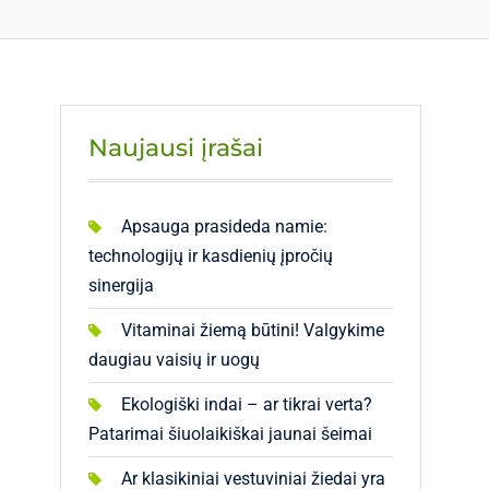
Naujausi įrašai
Apsauga prasideda namie:
technologijų ir kasdienių įpročių
sinergija
Vitaminai žiemą būtini! Valgykime
daugiau vaisių ir uogų
Ekologiški indai – ar tikrai verta?
Patarimai šiuolaikiškai jaunai šeimai
Ar klasikiniai vestuviniai žiedai yra