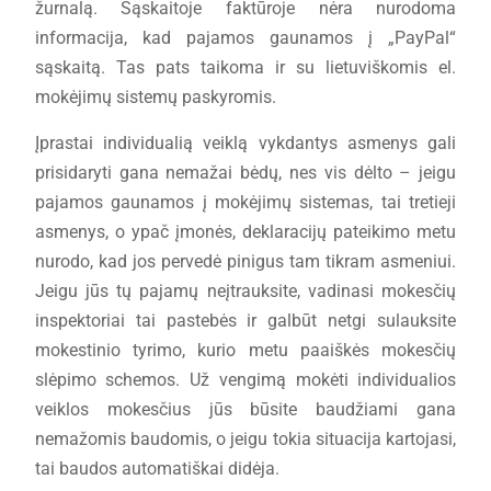
žurnalą. Sąskaitoje faktūroje nėra nurodoma
informacija, kad pajamos gaunamos į „PayPal“
sąskaitą. Tas pats taikoma ir su lietuviškomis el.
mokėjimų sistemų paskyromis.
Įprastai individualią veiklą vykdantys asmenys gali
prisidaryti gana nemažai bėdų, nes vis dėlto – jeigu
pajamos gaunamos į mokėjimų sistemas, tai tretieji
asmenys, o ypač įmonės, deklaracijų pateikimo metu
nurodo, kad jos pervedė pinigus tam tikram asmeniui.
Jeigu jūs tų pajamų neįtrauksite, vadinasi mokesčių
inspektoriai tai pastebės ir galbūt netgi sulauksite
mokestinio tyrimo, kurio metu paaiškės mokesčių
slėpimo schemos. Už vengimą mokėti individualios
veiklos mokesčius jūs būsite baudžiami gana
nemažomis baudomis, o jeigu tokia situacija kartojasi,
tai baudos automatiškai didėja.