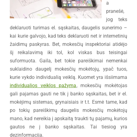
a
pranešė,
jog teks
deklaruoti turimas el. sąskaitas, daugelis sunerimo –
kai kurie galvojo, kad teks deklaruoti net ir internetinių
žaidimų paskyras. Bet, mokesčių inspektoriai atidėjo
šį reikalavimą iki tol, kol viskas bus teisingai
suformuota. Gaila, bet tokie pareiškimai nemenkai
suklaidino daugelį mokesčių mokėtojų, ypač tuos,
kurie vykdo individualią veiklą. Kuomet yra išsiimama
individualios veiklos pažyma
, mokesčių mokėtojas
gali pajamas gauti ne tik į banko sąskaitas, bet ir el.
mokėjimų sistemas, grynaisiais ir t.t. Esmė tame, kad
po tokių pareiškimų daugelis mokesčių mokėtojų
mano, kad nereikia į apskaitą traukti tų pajamų, kurios
gautos ne į banko sąskaitas. Tai tiesiog yra
dezinformacija.