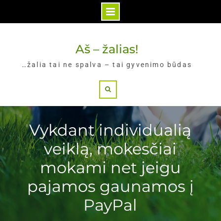
Skip
to
Aš – žalias!
content
…žalia tai ne spalva – tai gyvenimo būdas
Search
Vykdant individualią
veiklą, mokesčiai
mokami net jeigu
pajamos gaunamos į
PayPal