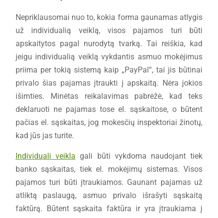
Nepriklausomai nuo to, kokia forma gaunamas atlygis
už individualią veiklą, visos pajamos turi būti
apskaitytos pagal nurodytą tvarką. Tai reiškia, kad
jeigu individualią veiklą vykdantis asmuo mokėjimus
priima per tokią sistemą kaip „PayPal“, tai jis būtinai
privalo šias pajamas įtraukti į apskaitą. Nėra jokios
išimties. Minėtas reikalavimas pabrėžė, kad teks
deklaruoti ne pajamas tose el. sąskaitose, o būtent
pačias el. sąskaitas, jog mokesčių inspektoriai žinotų,
kad jūs jas turite.
Individuali veikla
gali būti vykdoma naudojant tiek
banko sąskaitas, tiek el. mokėjimų sistemas. Visos
pajamos turi būti įtraukiamos. Gaunant pajamas už
atliktą paslaugą, asmuo privalo išrašyti sąskaitą
faktūrą. Būtent sąskaita faktūra ir yra įtraukiama į