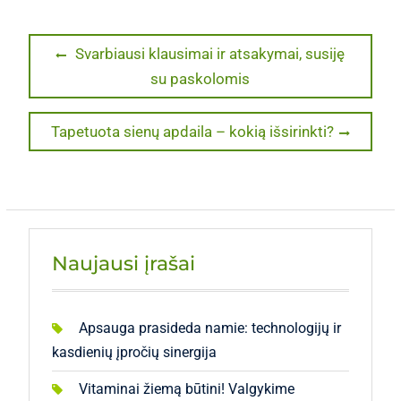
Navigacija
Previous
Svarbiausi klausimai ir atsakymai, susiję
post:
su paskolomis
tarp
įrašų
Next
Tapetuota sienų apdaila – kokią išsirinkti?
post:
Naujausi įrašai
Apsauga prasideda namie: technologijų ir
kasdienių įpročių sinergija
Vitaminai žiemą būtini! Valgykime