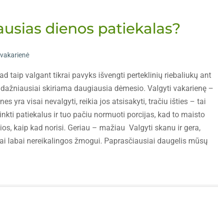
ausias dienos patiekalas?
vakarienė
kad taip valgant tikrai pavyks išvengti perteklinių riebaliukų ant
ei dažniausiai skiriama daugiausia dėmesio. Valgyti vakarienę –
 yra visai nevalgyti, reikia jos atsisakyti, tračiu išties – tai
nkti patiekalus ir tuo pačiu normuoti porcijas, kad to maisto
os, kaip kad norisi. Geriau – mažiau Valgyti skanu ir gera,
siai labai nereikalingos žmogui. Paprasčiausiai daugelis mūsų