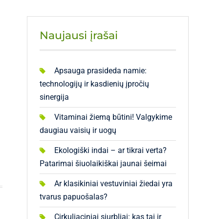
Naujausi įrašai
Apsauga prasideda namie:
technologijų ir kasdienių įpročių
sinergija
Vitaminai žiemą būtini! Valgykime
daugiau vaisių ir uogų
Ekologiški indai – ar tikrai verta?
Patarimai šiuolaikiškai jaunai šeimai
Ar klasikiniai vestuviniai žiedai yra
tvarus papuošalas?
Cirkuliaciniai siurbliai: kas tai ir