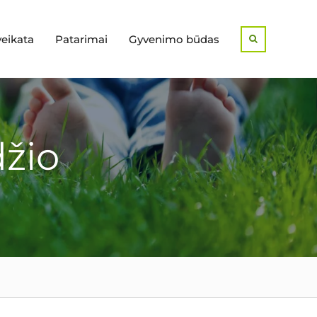
veikata
Patarimai
Gyvenimo būdas
Search
žio