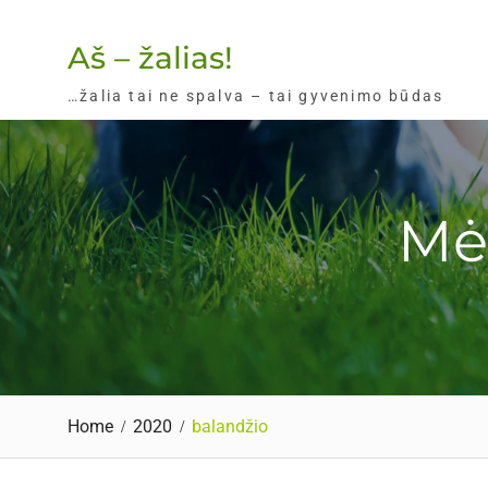
Skip
to
Aš – žalias!
content
…žalia tai ne spalva – tai gyvenimo būdas
Mė
Home
2020
balandžio