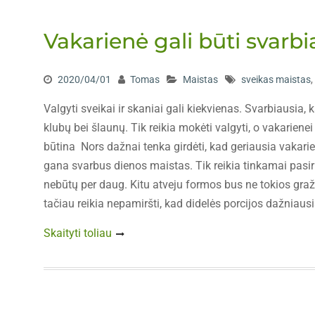
Vakarienė gali būti svarbi
2020/04/01
Tomas
Maistas
sveikas maistas
,
Valgyti sveikai ir skaniai gali kiekvienas. Svarbiausia, 
klubų bei šlaunų. Tik reikia mokėti valgyti, o vakarien
būtina Nors dažnai tenka girdėti, kad geriausia vakarienes
gana svarbus dienos maistas. Tik reikia tinkamai pasiri
nebūtų per daug. Kitu atveju formos bus ne tokios graži
tačiau reikia nepamiršti, kad didelės porcijos dažniau
Skaityti toliau