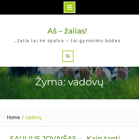
Skip
to
Aš – žalias!
content
…žalia tai ne spalva – tai gyvenimo būdas
Search
Žyma: vadovų
Home
vadovų
SAULIUS JOVAIŠAS – „Kaip tapti