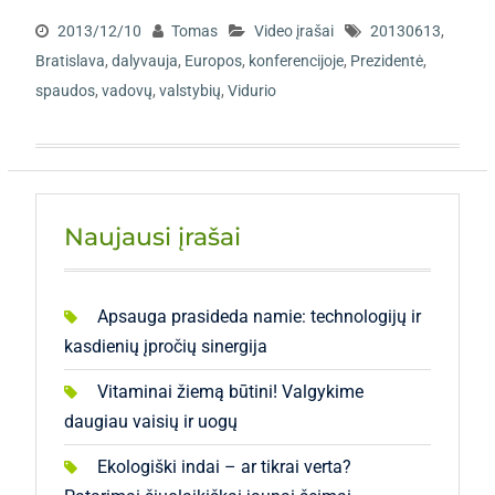
2013/12/10
Tomas
Video įrašai
20130613
,
Bratislava
,
dalyvauja
,
Europos
,
konferencijoje
,
Prezidentė
,
spaudos
,
vadovų
,
valstybių
,
Vidurio
Naujausi įrašai
Apsauga prasideda namie: technologijų ir
kasdienių įpročių sinergija
Vitaminai žiemą būtini! Valgykime
daugiau vaisių ir uogų
Ekologiški indai – ar tikrai verta?