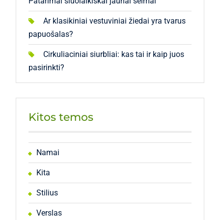
Patarimai šiuolaikiškai jaunai šeimai
Ar klasikiniai vestuviniai žiedai yra tvarus
papuošalas?
Cirkuliaciniai siurbliai: kas tai ir kaip juos
pasirinkti?
Kitos temos
Namai
Kita
Stilius
Verslas