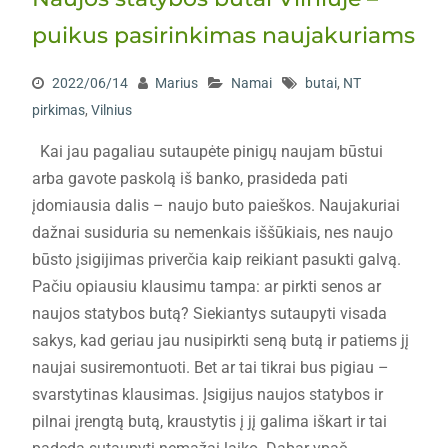
puikus pasirinkimas naujakuriams
2022/06/14
Marius
Namai
butai
,
NT
pirkimas
,
Vilnius
Kai jau pagaliau sutaupėte pinigų naujam būstui
arba gavote paskolą iš banko, prasideda pati
įdomiausia dalis – naujo buto paieškos. Naujakuriai
dažnai susiduria su nemenkais iššūkiais, nes naujo
būsto įsigijimas priverčia kaip reikiant pasukti galvą.
Pačiu opiausiu klausimu tampa: ar pirkti senos ar
naujos statybos butą? Siekiantys sutaupyti visada
sakys, kad geriau jau nusipirkti seną butą ir patiems jį
naujai susiremontuoti. Bet ar tai tikrai bus pigiau –
svarstytinas klausimas. Įsigijus naujos statybos ir
pilnai įrengtą butą, kraustytis į jį galima iškart ir tai