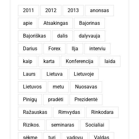
2011
2012
2013
anonsas
apie
Atsakingas
Bajorinas
Bajoriškas
dalis
dalyvauja
Darius
Forex
Ilja
interviu
kaip
karta
Konferencija
laida
Laurs
Lietuva
Lietuvoje
Lietuvos
metu
Nuosavas
Pinigų
pradėti
Prezidentė
Ražauskas
Rimvydas
Rinkodara
Rizikos.
seminaras
Socialiai
sėkmę
turi
vadovų
Valdas