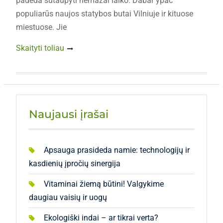
padeda sutaupyti nemažai laiko. Dabar ypač
populiarūs naujos statybos butai Vilniuje ir kituose
miestuose. Jie
Skaityti toliau
Naujausi įrašai
Apsauga prasideda namie: technologijų ir
kasdienių įpročių sinergija
Vitaminai žiemą būtini! Valgykime
daugiau vaisių ir uogų
Ekologiški indai – ar tikrai verta?