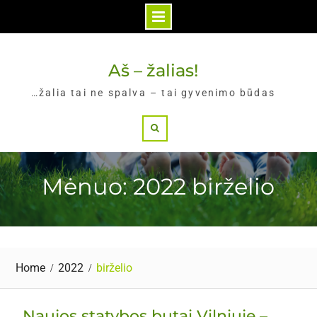
Skip
to
Aš – žalias!
content
…žalia tai ne spalva – tai gyvenimo būdas
Search
Mėnuo: 2022 birželio
Home
2022
birželio
Naujos statybos butai Vilniuje –