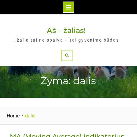
Skip
to
Aš – žalias!
content
…žalia tai ne spalva – tai gyvenimo būdas
Search
Žyma: dalis
Home
dalis
MA (Moving Average) indikatorius