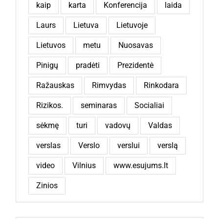
kaip
karta
Konferencija
laida
Laurs
Lietuva
Lietuvoje
Lietuvos
metu
Nuosavas
Pinigų
pradėti
Prezidentė
Ražauskas
Rimvydas
Rinkodara
Rizikos.
seminaras
Socialiai
sėkmę
turi
vadovų
Valdas
verslas
Verslo
verslui
verslą
video
Vilnius
www.esujums.lt
Zinios