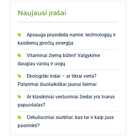
Naujausi įrašai
Apsauga prasideda namie: technologijų ir
kasdienių įpročių sinergija
Vitaminai žiemą būtini! Valgykime
daugiau vaisių ir uogų
Ekologiški indai – ar tikrai verta?
Patarimai šiuolaikiškai jaunai šeimai
Ar klasikiniai vestuviniai žiedai yra tvarus
papuošalas?
Cirkuliaciniai siurbliai: kas tai ir kaip juos
pasirinkti?