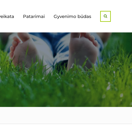
veikata
Patarimai
Gyvenimo būdas
Search
s