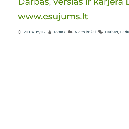
Darbas, verslas ir karjer
www.esujums.lt
2013/05/02
Tomas
Video įrašai
Darbas
,
Dari