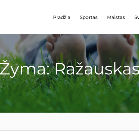
Pradžia
Sportas
Maistas
S
Žyma: Ražauska