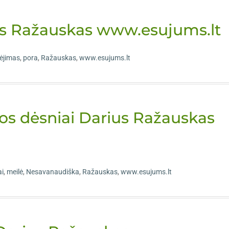
ius Ražauskas www.esujums.lt
lėjimas
,
pora
,
Ražauskas
,
www.esujums.lt
jos dėsniai Darius Ražauskas
ai
,
meilė
,
Nesavanaudiška
,
Ražauskas
,
www.esujums.lt