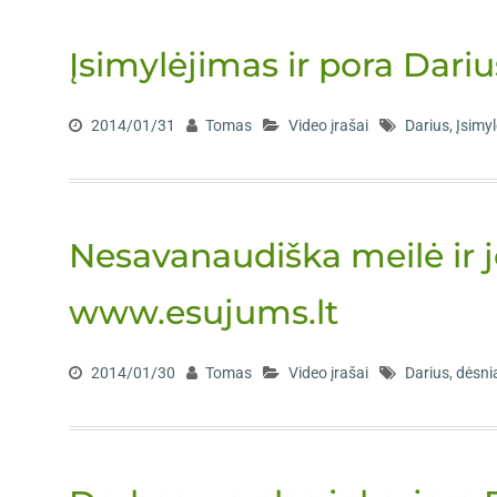
Įsimylėjimas ir pora Dar
2014/01/31
Tomas
Video įrašai
Darius
,
Įsimy
Nesavanaudiška meilė ir 
www.esujums.lt
2014/01/30
Tomas
Video įrašai
Darius
,
dėsni