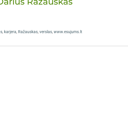
a Darius Ražauskas
us
,
karjera
,
Ražauskas
,
verslas
,
www.esujums.lt