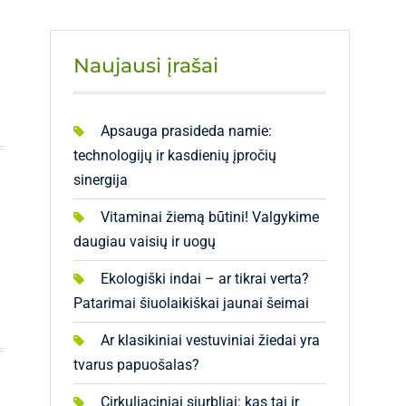
Naujausi įrašai
Apsauga prasideda namie:
technologijų ir kasdienių įpročių
sinergija
Vitaminai žiemą būtini! Valgykime
daugiau vaisių ir uogų
Ekologiški indai – ar tikrai verta?
Patarimai šiuolaikiškai jaunai šeimai
Ar klasikiniai vestuviniai žiedai yra
tvarus papuošalas?
Cirkuliaciniai siurbliai: kas tai ir