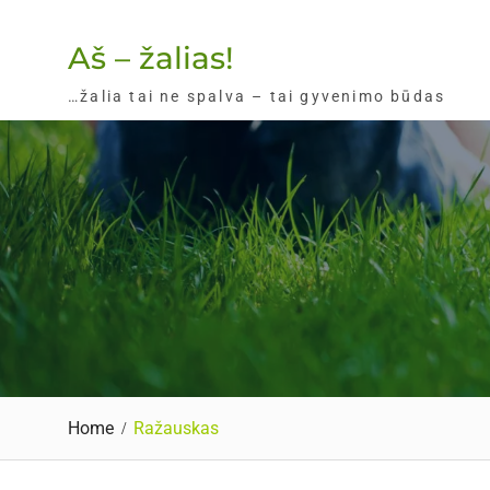
Skip
to
Aš – žalias!
content
…žalia tai ne spalva – tai gyvenimo būdas
Home
Ražauskas