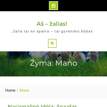
Skip
to
Aš – žalias!
content
…žalia tai ne spalva – tai gyvenimo būdas
Search
Žyma: Mano
Home
Mano
Nacionalinė Idėja: Arvydas