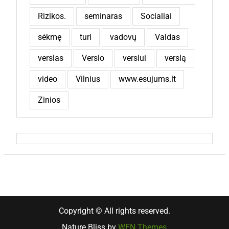
Rizikos.
seminaras
Socialiai
sėkmę
turi
vadovų
Valdas
verslas
Verslo
verslui
verslą
video
Vilnius
www.esujums.lt
Zinios
Copyright © All rights reserved.
Nature Bliss by
WEN Themes