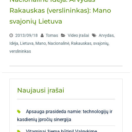
Rakauskas (verslininkas): Mano
svajonių Lietuva
2013/09/18
Tomas
Video įrašai
Arvydas
,
Idėja
,
Lietuva
,
Mano
,
Nacionalinė
,
Rakauskas
,
svajonių
,
verslininkas
Naujausi įrašai
Apsauga prasideda namie: technologijų ir
kasdienių įpročių sinergija
Vitaminai žiemą būtini! Valgykime