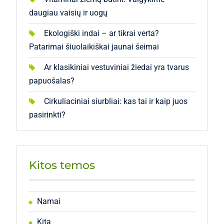
daugiau vaisių ir uogų
Ekologiški indai – ar tikrai verta?
Patarimai šiuolaikiškai jaunai šeimai
Ar klasikiniai vestuviniai žiedai yra tvarus
papuošalas?
Cirkuliaciniai siurbliai: kas tai ir kaip juos
pasirinkti?
Kitos temos
Namai
Kita